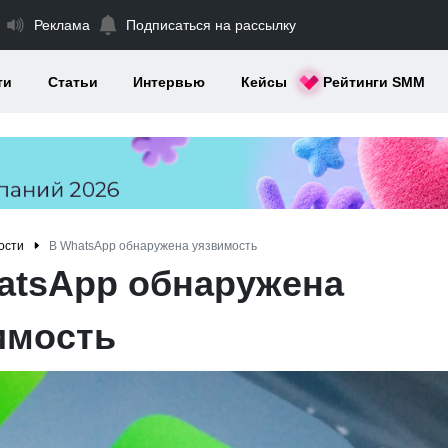
Реклама
Подписаться на рассылку
ти
Статьи
Интервью
Кейсы
Рейтинги SMM
ости
В WhatsApp обнаружена уязвимость
atsApp обнаружена
имость