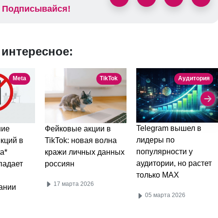
Подписывайся!
 интересное:
Meta
TikTok
Аудитория
Telegram вышел в
Фейковые акции в
ние
лидеры по
TikTok: новая волна
кций в
популярности у
кражи личных данных
a*
аудитории, но растет
россиян
падает
только MAX
17 марта 2026
ании
05 марта 2026