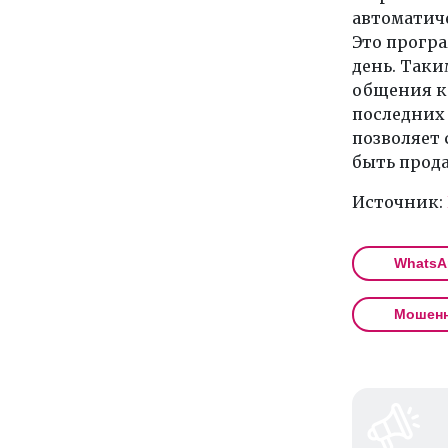
автоматич
Это програ
день. Так
общения ко
последних 
позволяет 
быть прод
Источник:
WhatsA
Мошенн