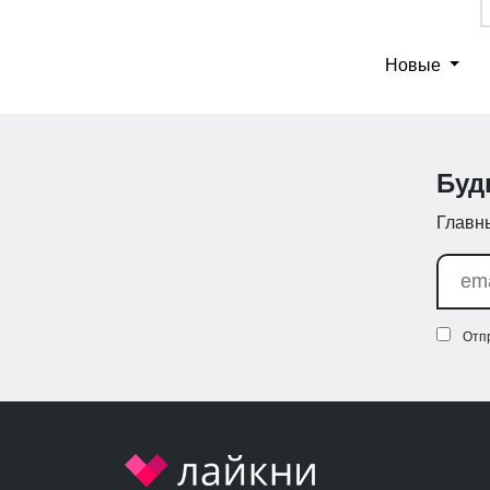
Новые
Буд
Главны
Отп