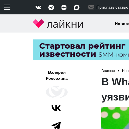
Прислать статью
Новос
Главная
Нов
Валерия
В Wh
Россохина
уязв