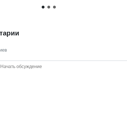
тарии
иев