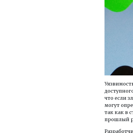
Уязвимость
доступного
что если 
могут опр
так как в 
прошлый ра
Разработчи