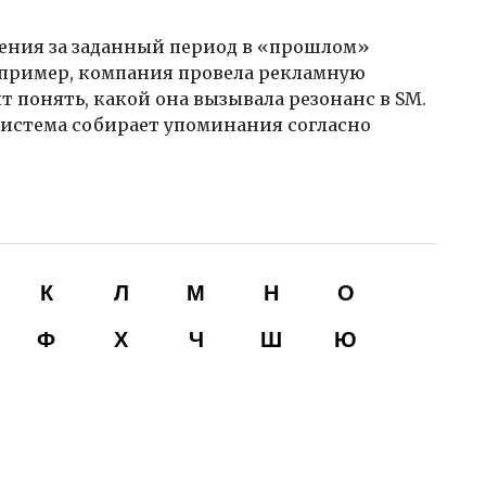
ения за заданный период в «прошлом»
апример, компания провела рекламную
т понять, какой она вызывала резонанс в SM.
система собирает упоминания согласно
К
Л
М
Н
О
Ф
Х
Ч
Ш
Ю