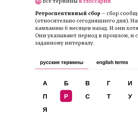
Все термины
в глоссарии
Ретроспективный сбор
– сбор сообщ
(относительно сегодняшнего дня). Н
кампанию 6 месяцев назад. И они хотя
Они указывают период в прошлом, и 
заданному интервалу.
русские термины
english terms
А
Б
В
Г
И
П
Р
С
Т
У
Я