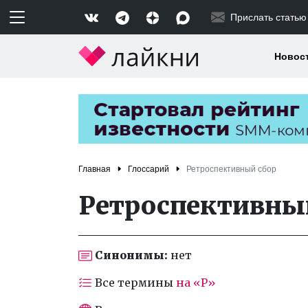
Прислать статью
Новос
Главная
Глоссарий
Ретроспективный сбор
Ретроспективны
Синонимы:
нет
Все термины
на «Р»