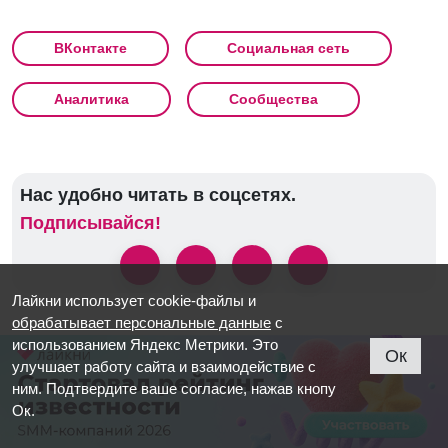
ВКонтакте
Социальная сеть
Аналитика
Сообщества
Нас удобно читать в соцсетях.
Подписывайся!
Лайкни использует cookie-файлы и
обрабатывает персональные данные
с
использованием Яндекс Метрики. Это
Кое-что интересное:
Ок
улучшает работу сайта и взаимодействие с
ним. Подтвердите ваше согласие, нажав кнопу
Контент
Ок.