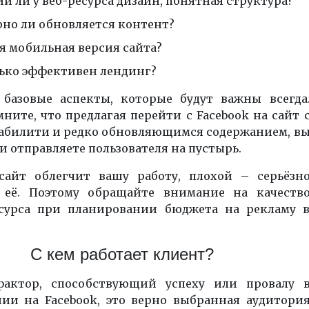
й ли у веб-ресурса дизайн, понятная структура?
рно ли обновляется контент?
я мобильная версия сайта?
ько эффективен лендинг?
 базовые аспекты, которые будут важны всегда
ните, что предлагая перейти с Facebook на сайт 
абилити и редко обновляющимся содержанием, в
 отправляете пользователя на пустырь.
айт облегчит вашу работу, плохой – серьёзн
 её. Поэтому обращайте внимание на качеств
сурса при планировании бюджета на рекламу 
С кем работает клиент?
актор, способствующий успеху или провалу 
нии на
Facebook
, это верно выбранная аудитори