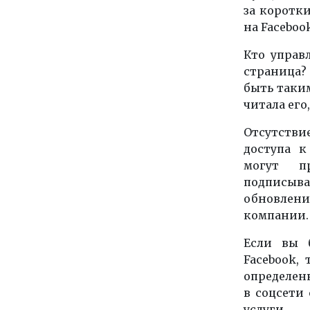
за коротк
на
Faceboo
Кто управ
страница?
быть таким
читала его
Отсутстви
доступа к
могут п
подписыв
обновлени
компании.
Если вы б
Facebook
, 
определен
в соцсети
услуги.