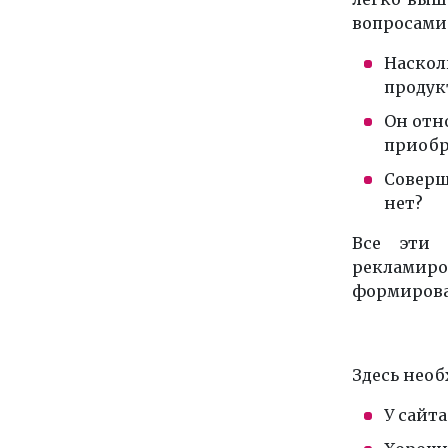
вопросами.
Наскол
продук
Он отн
приобр
Соверш
нет?
Все эти 
реклами
формирова
Здесь необ
У сайт