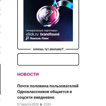
k
о
в
и
,
,
хочешь тут рекламу?
н
НОВОСТИ
Почти половина пользователей
Одноклассников общается в
соцсети ежедневно
.
07 августа 2026
13:04