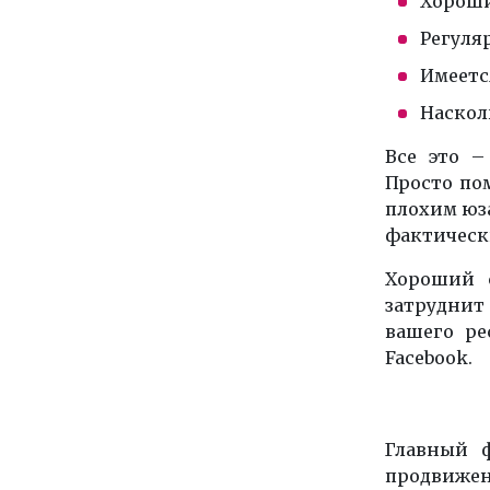
Хороши
Регуля
Имеетс
Наскол
Все это –
Просто пом
плохим юз
фактически
Хороший с
затруднит
вашего ре
Facebook
.
Главный ф
продвиже