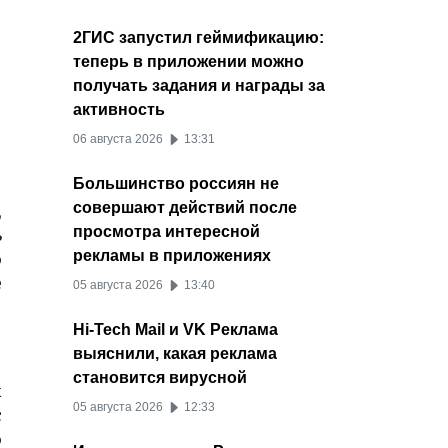
2ГИС запустил геймификацию:
теперь в приложении можно
получать задания и награды за
активность
06 августа 2026
13:31
Большинство россиян не
совершают действий после
,
просмотра интересной
ь
рекламы в приложениях
о
е
05 августа 2026
13:40
Hi-Tech Mail и VK Реклама
выяснили, какая реклама
становится вирусной
к
05 августа 2026
12:33
с
о