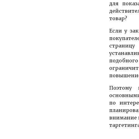
для показ
действите
товар?
Если у за
покупател
страницу
устанавлив
подобно
ограничит
повышение
Поэтому 
основными
по интере
планирова
внимание 
таргетинга