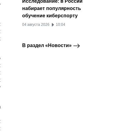
Исследование: в России
т
набирает популярность
обучение киберспорту
я
04 августа 2026
10:04
н
м
В раздел «Новости»
о
х
и
х
т
а
т
я
и