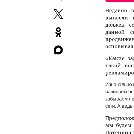
Недавно 
вынесли 
должен с
данной 
продви
основываяс
«Какие за
такой воп
рекламиров
Изначально п
начинаем бе
забываем пр
сети. А ведь
Предположи
мы будем
Потенциаль