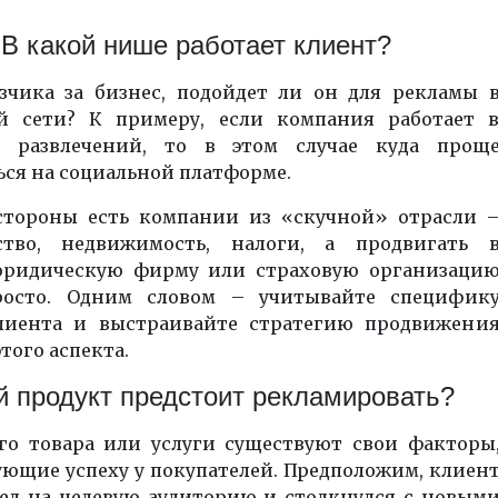
В какой нише работает клиент?
азчика за бизнес, подойдет ли он для рекламы 
й сети? К примеру, если компания работает 
и развлечений, то в этом случае куда прощ
ься на социальной платформе.
стороны есть компании из «скучной» отрасли 
ство, недвижимость, налоги, а продвигать 
ридическую фирму или страховую организаци
росто. Одним словом – учитывайте специфик
лиента и выстраивайте стратегию продвижени
этого аспекта.
й продукт предстоит рекламировать?
го товара или услуги существуют свои факторы
ующие успеху у покупателей. Предположим, клиен
ел на целевую аудиторию и столкнулся с новым