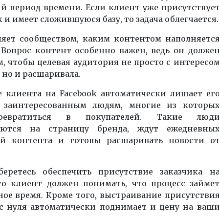
ий период времени. Если клиент уже присутствуе
k
и имеет сложившуюся базу, то задача облегчается.
ляет сообществом, каким контентом наполняетс
 Вопрос контент особенно важен, ведь он долже
, чтобы целевая аудитория не просто с интересо
, но и расшаривала.
е клиента на
Facebook
автоматически лишает ег
 заинтересованным людям, многие из которы
ревратиться в покупателей. Такие люд
аются на страницу бренда, ждут ежедневны
й контента и готовы расшаривать новости о
еретесь обеспечить присутствие заказчика н
то клиент должен понимать, что процесс займе
ное время. Кроме того, выстраивание присутстви
 с нуля автоматически поднимает и цену на ваш