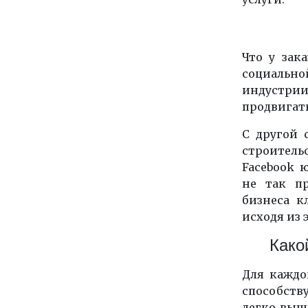
Что у зак
социально
индустри
продвигат
С другой 
строитель
Facebook
ю
не так п
бизнеса к
исходя из 
Како
Для каждо
способств
легко выш