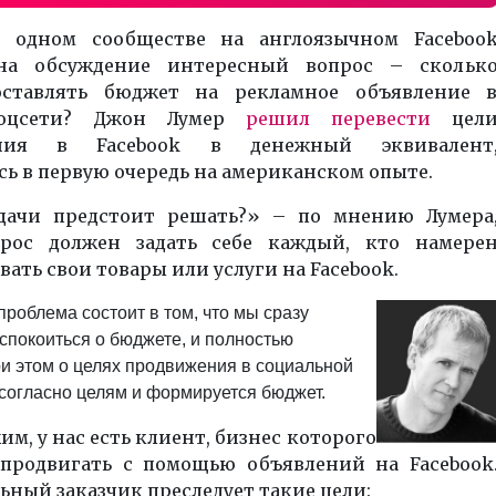
в одном сообществе на англоязычном
Faceboo
на обсуждение интересный вопрос – скольк
оставлять бюджет на рекламное объявление 
соцсети? Джон Лумер
решил перевести
цел
жения в
Facebook
в денежный эквивалент
ь в первую очередь на американском опыте.
дачи предстоит решать?» – по мнению Лумера
рос должен задать себе каждый, кто намере
ать свои товары или услуги на
Facebook
.
роблема состоит в том, что мы сразу
спокоиться о бюджете, и полностью
и этом о целях продвижения в социальной
 согласно целям и формируется бюджет.
м, у нас есть клиент, бизнес которого
 продвигать с помощью объявлений на
Facebook
ный заказчик преследует такие цели: