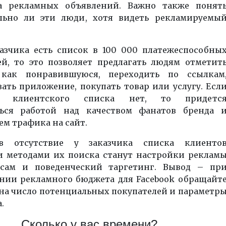
а рекламных объявлений. Важно также понят
льно ли эти люди, хотя видеть рекламируемы
казчика есть список в 100 000 платежеспособны
ей, то это позволяет предлагать людям отметит
 как понравившуюся, переходить по ссылкам
ать приложение, покупать товар или услугу. Есл
го клиентского списка нет, то придетс
ься работой над качеством фанатов бренда 
м трафика на сайт.
в отсутствие у заказчика списка клиенто
 методами их поиска станут настройки реклам
сам и поведенческий таргетинг. Вывод – пр
нии рекламного бюджета для
Facebook
обращайт
на число потенциальных покупателей и параметр
.
Сколько у вас времени?