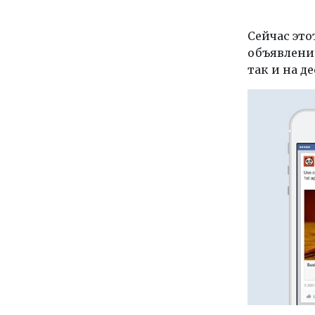
Сейчас эт
объявлени
так и на д