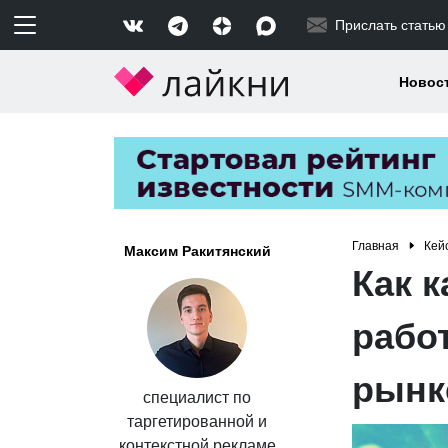
Прислать статью
Новос
Главная
Кей
Максим Ракитянский
Как 
рабо
рынк
специалист по
таргетированной и
контекстной рекламе