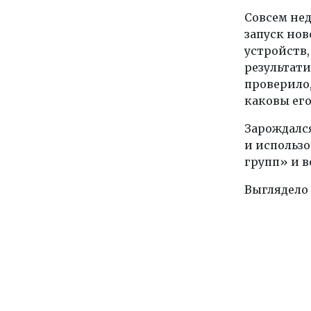
Совсем нед
запуск но
устройств,
результат
проверило,
каковы ег
Зарождалс
и использо
групп» и в
Выглядело 