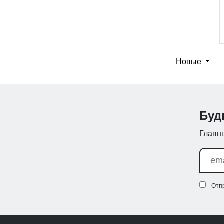
Новые
Буд
Главны
Отп