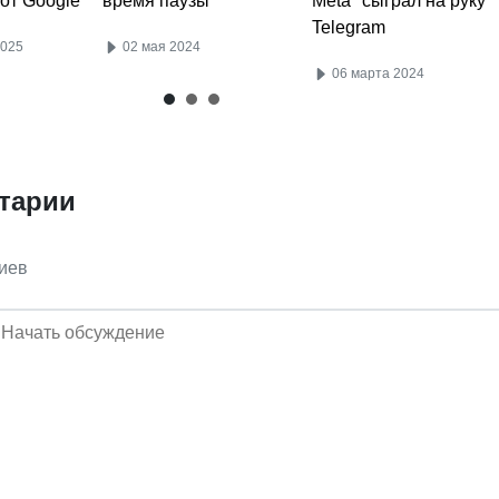
от Google
время паузы
Meta* сыграл на руку
Telegram
2025
02 мая 2024
06 марта 2024
тарии
иев