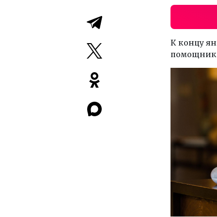
К концу ян
помощнико