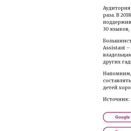
Аудитория 
раза. В 20
поддержива
30 языков,
Большинств
Assistant 
владельцам
других гад
Напомним, 
составлять
детей хор
Источник:
Google