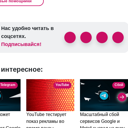
вые помощники
Нас удобно читать в
соцсетях.
Подписывайся!
 интересное:
Telegram
YouTube
Сбой
может
YouTube тестирует
Масштабный сбой
показ рекламы во
сервисов Google и