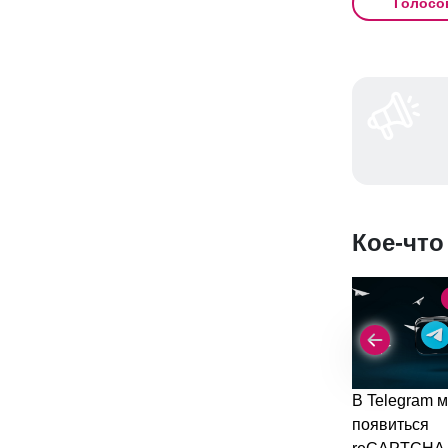
Голосо
Кое-что
В Telegram 
появиться