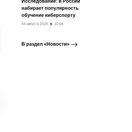
Исследование: в России
набирает популярность
обучение киберспорту
04 августа 2026
10:04
В раздел «Новости»
Google закрывает
На YouTube
Googl
Подкасты
YouTube
сервис «Подкасты» и
запустилась
финал
переводит
аудиореклама
опера
пользователей в
систем
19 октября 2022
YouTube Music
16 ав
27 сентября 2023