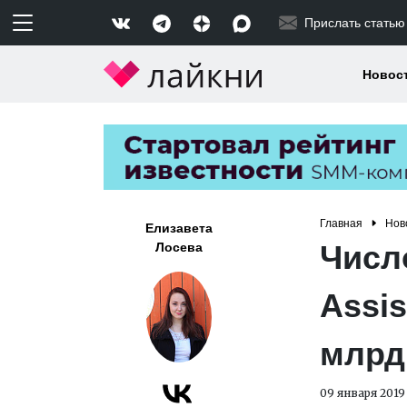
Прислать статью
Новос
Главная
Нов
Елизавета
Числ
Лосева
Assis
млрд
09 января 2019