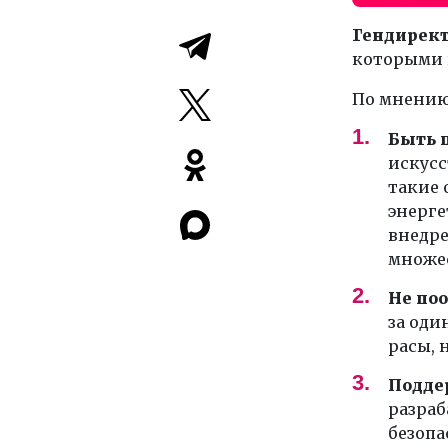
Гендирек
которыми 
По мнению
Быть 
искусс
такие 
энерге
внедре
множес
Не по
за оди
расы, 
Подде
разраб
безопа