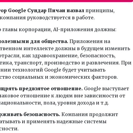
тор
Google Сундар Пичаи назвал
принципы,
компания руководствуется в работе.
 главы корпорации, AI-приложения должны:
полезными для общества.
Приложения на
твенном интеллекте должны в будущем изменить
отрасли, как здравоохранение, безопасность,
тика, транспорт, производство и развлечения. При
нии технологий Google будет учитывать
тво социальных и экономических факторов.
ощрять предвзятое отношение.
Google выступает
наковое отношение к людям вне зависимости от
национальности, пола, уровня дохода и т.д.
рживать безопасность.
Компания продолжит
атывать и применять надежные системы
сности.