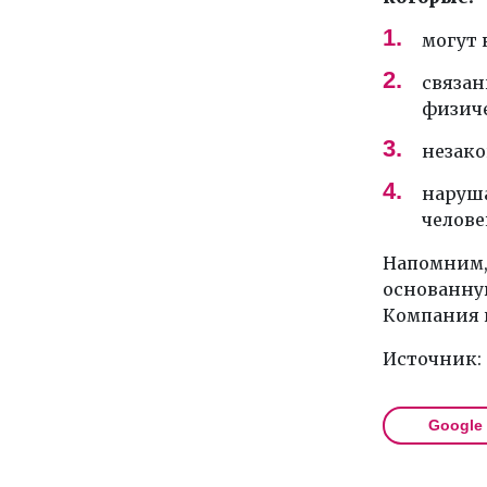
могут 
связан
физиче
незако
наруш
челове
Напомним, 
основанну
Компания п
Источник:
Google