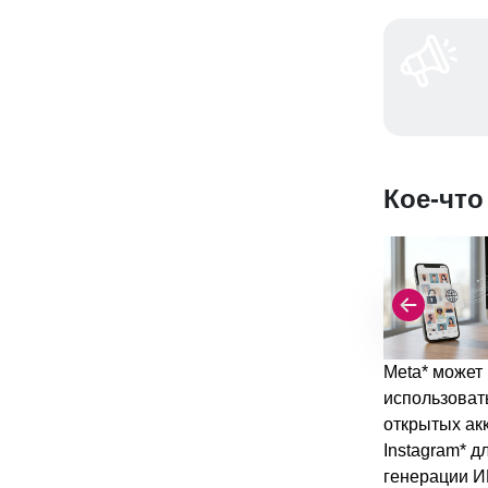
Кое-что
Meta* может
использоват
открытых ак
Instagram* д
генерации И