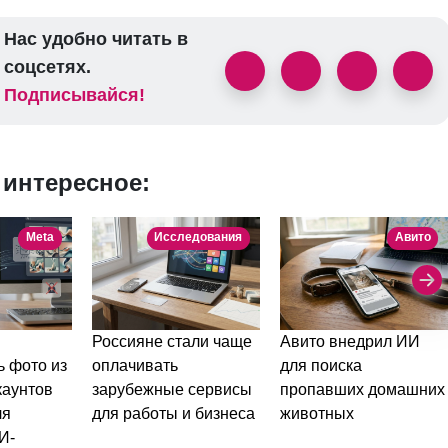
Нас удобно читать в
соцсетях.
Подписывайся!
 интересное:
Meta
Исследования
Авито
Россияне стали чаще
Авито внедрил ИИ
ь фото из
оплачивать
для поиска
каунтов
зарубежные сервисы
пропавших домашних
ля
для работы и бизнеса
животных
И-