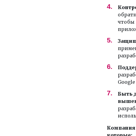
Контр
обратн
чтобы 
прило
Защищ
примен
разраб
Подде
разраб
Google
Быть д
вышен
разраб
исполь
Компания 
которые: