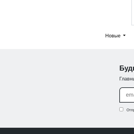
Новые
Буд
Главны
Отп