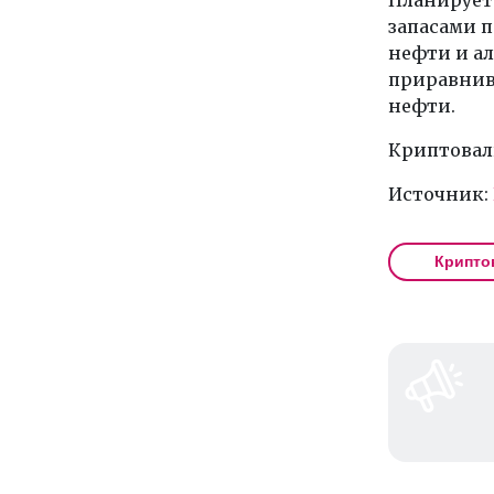
запасами п
нефти и ал
приравнива
нефти.
Криптовалю
Источник:
Крипто