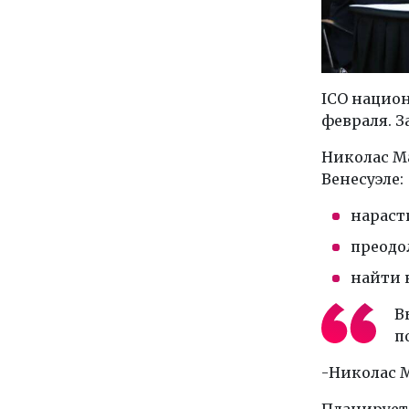
ICO национ
февраля. З
Николас М
Венесуэле:
нараст
преодо
найти 
В
п
-Николас М
Планируетс