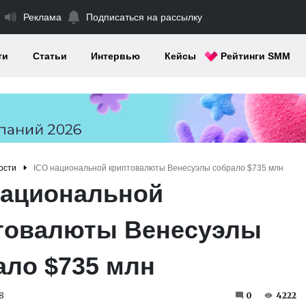
Реклама
Подписаться на рассылку
ти
Статьи
Интервью
Кейсы
Рейтинги SMM
ости
ICO национальной криптовалюты Венесуэлы собрало $735 млн
национальной
товалюты Венесуэлы
ало $735 млн
8
0
4222