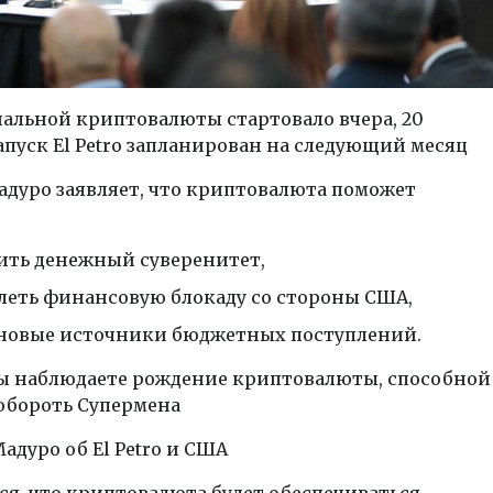
альной криптовалюты стартовало вчера, 20
апуск El Petro запланирован на следующий месяц
адуро заявляет, что криптовалюта поможет
ить денежный суверенитет,
леть финансовую блокаду со стороны США,
новые источники бюджетных поступлений.
ы наблюдаете рождение криптовалюты, способной
обороть Супермена
адуро об El Petro и США
я, что криптовалюта будет обеспечиваться