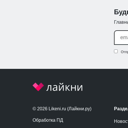
Буд
Главны
Отп
© 2026 Likeni.ru (Лайкни.ру)
Разд
Обработка ПД
Новос