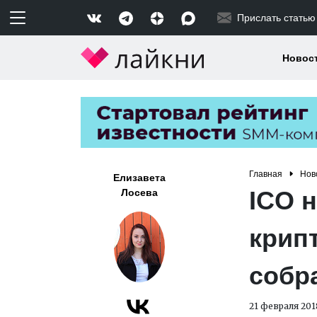
Прислать статью
Новос
Главная
Нов
Елизавета
ICO 
Лосева
крип
собр
21 февраля 201