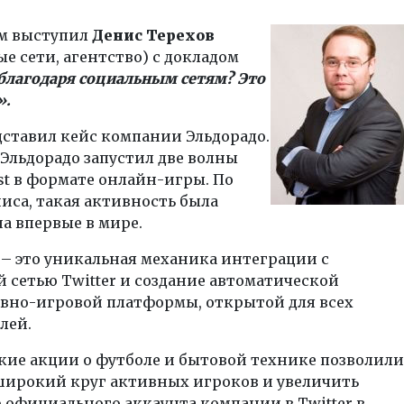
м выступил
Денис Терехов
е сети, агентство) с докладом
благодаря социальным сетям? Это
».
ставил кейс компании Эльдорадо.
у Эльдорадо запустил две волны
st в формате онлайн-игры. По
иса, такая активность была
а впервые в мире.
– это уникальная механика интеграции с
 сетью Twitter и создание автоматической
вно-игровой платформы, открытой для всех
лей.
кие акции о футболе и бытовой технике позволили
широкий круг активных игроков и увеличить
официального аккаунта компании в Twitter в