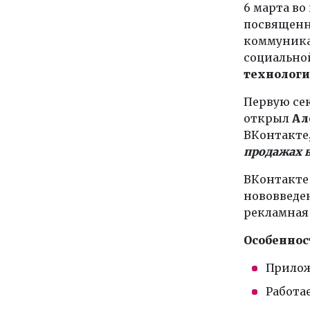
6 марта во
посвященн
коммуника
социально
технологи
Первую се
открыл
Ал
ВКонтакте
продажах в
ВКонтакте
нововведен
рекламная 
Особеннос
Прилож
Работа