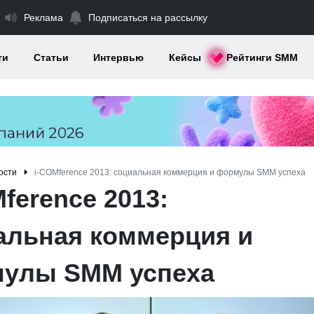
Реклама
Подписаться на рассылку
ти
Статьи
Интервью
Кейсы
Рейтинги SMM
ости
i-СOMference 2013: социальная коммерция и формулы SMM успеха
ference 2013:
альная коммерция и
улы SMM успеха