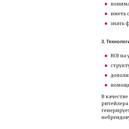
понима
иметь 
знать 
3. Технолог
ROI на
структ
дополн
помощь,
В качестве
ритейлера 
генерирует
небрендов