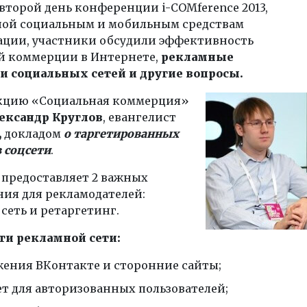
 второй день конференции i-СOMference 2013,
ой социальным и мобильным средствам
ции, участники обсудили эффективность
й коммерции в Интернете,
рекламны
е
и социальных сетей
и другие вопросы
.
кцию «Социальная коммерция»
ександр Круглов
, евангелист
,
докладом
о таргетированных
 соцсети
.
 предоставляет 2 важных
ия для рекламодателей:
сеть и ретаргетинг.
ти рекламной сети:
ения ВКонтакте и сторонние сайты;
ет для авторизованных пользователей;