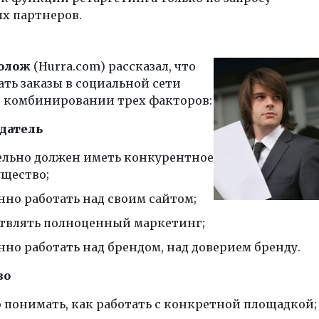
х партнеров.
олож
(Hurra.com) рассказал, что
ть заказы в социальной сети
 комбинировании трех факторов:
одатель
ельно должен иметь конкурентное
щество;
нно работать над своим сайтом;
твлять полноценный маркетинг;
нно работать над брендом, над доверием бренду.
во
 понимать, как работать с конкретной площадкой;