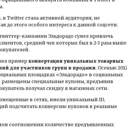
а.
, в Twitter стала активной аудитория, не
я до этого особого интереса к данной соцсети.
 твиттер-кампании Эльдорадо сумел привлечь
лиентов, средний чек которых был в 2-3 раза выше
окупателей.
вел пример
конвертации уникальных товарных
ий для участников групп в продажи
. Осенью 201
фициальных площадках «Эльдорадо» в социальных
и размещены специальные купоны, предъявив
окупатель получал скидку в магазинах сети.
змещенные в сетях, имели уникальный ID,
ий подсчитать конверсию купонов в реальные
ном соотношении количество предъявленных