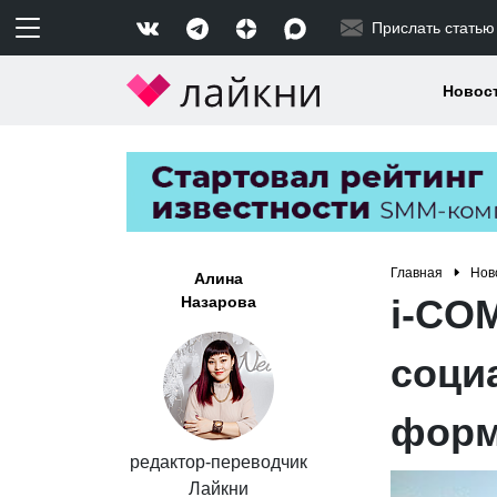
Прислать статью
Новос
Главная
Нов
Алина
i-СOM
Назарова
соци
форм
редактор-переводчик
Лайкни