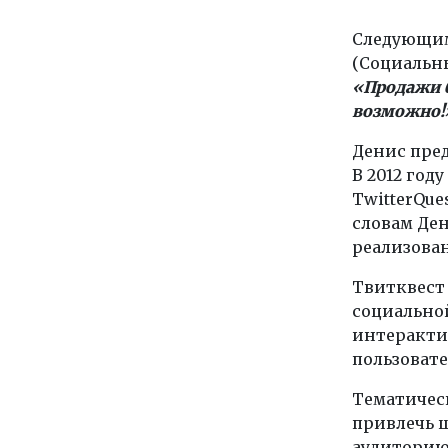
Следующи
(Социальны
«Продажи 
возможно!
Денис пред
В 2012 год
TwitterQue
словам Ден
реализован
Твитквест 
социальной
интеракти
пользовате
Тематичес
привлечь 
аудиторию 