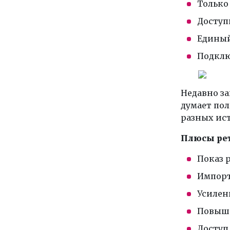
Только
Доступ
Единый
Подклю
Недавно за
думает пол
разных ист
Плюсы рет
Показ 
Импорт
Усилен
Повыше
Доступ