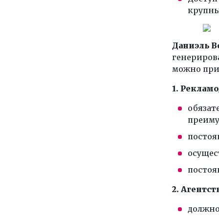
крупны
Даниэл
ь
В
генерирова
можно при
1. Реклам
обязат
преиму
постоя
осущес
постоя
2. Агентст
должно