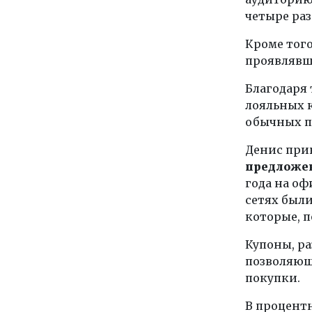
четыре раз
Кроме того
проявлявша
Благодаря
лояльных к
обычных п
Денис при
предложен
года на о
сетях был
которые, п
Купоны, ра
позволяющ
покупки.
В процент