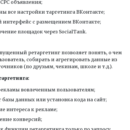
 CPC объявления;
ны все настройки таргетинга ВКонтакте;
 интерфейс с размещением ВКонтакте;
чение площадок через SocialTank.
пущенный ретаргетинг позволяет понять, о чем
ьзователь, собирать и агрегировать данные из
очников (по друзьям, чекинам, школе и т.д.).
аргетинга:
рекламы вовлеченным пользователям;
 базы данных или установка кода на сайт;
ие интереса к рекламе;
ние конверсий;
 к функции ретаргетинга только по запросу