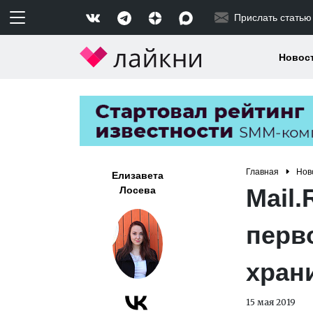
Прислать статью
Новос
Главная
Нов
Елизавета
Mail.
Лосева
перв
хран
15 мая 2019