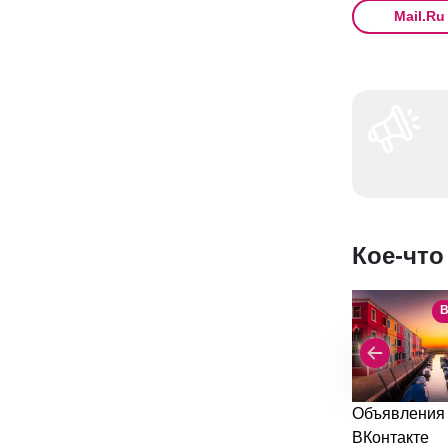
Mail.Ru
Кое-что
В
Объявления
ВКонтакте