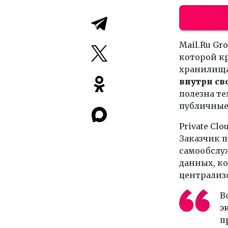
Mail.Ru Gr
которой к
хранилища
внутри св
полезна те
публичные 
Private Cl
Заказчик п
самообслуж
данных, ко
централизо
В
э
п