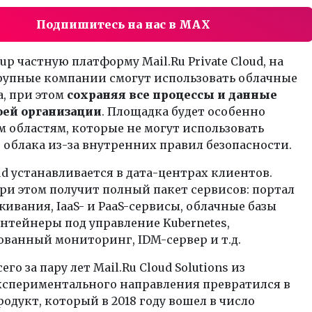
Подпишитесь на нас в MAX
oup частную платформу Mail.Ru Private Cloud, на
рупные компании смогут использовать облачные
, при этом
сохраняя все процессы и данные
оей организации
. Площадка будет особенно
м областям, которые не могут использовать
облака из-за внутренних правил безопасности.
oud устанавливается в дата-центрах клиентов.
ри этом получит полный пакет сервисов: портал
ивания, IaaS- и PaaS-сервисы, облачные базы
нтейнеры под управление Kubernetes,
ванный мониторинг, IDM-сервер и т.д.
сего за пару лет Mail.Ru Cloud Solutions из
кспериментального направления превратился в
родукт, который в 2018 году вошел в число