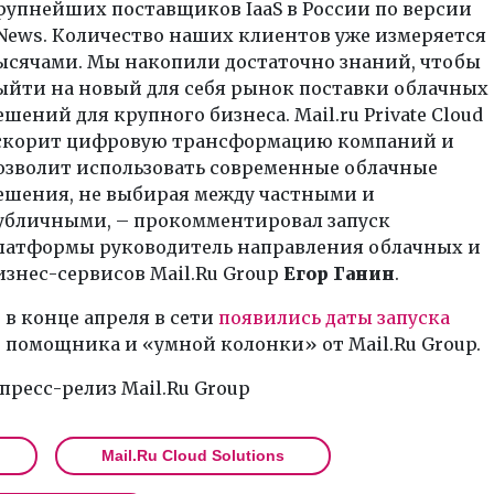
рупнейших поставщиков IaaS в России по версии
News. Количество наших клиентов уже измеряется
ысячами. Мы накопили достаточно знаний, чтобы
ыйти на новый для себя рынок поставки облачных
ешений для крупного бизнеса. Mail.ru Private Cloud
скорит цифровую трансформацию компаний и
озволит использовать современные облачные
ешения, не выбирая между частными и
убличными, – прокомментировал запуск
латформы руководитель направления облачных и
изнес-сервисов Mail.Ru Group
Егор Ганин
.
в конце апреля в сети
появились даты запуска
 помощника и «умной колонки» от Mail.Ru Group.
пресс-релиз Mail.Ru Group
Mail.Ru Cloud Solutions