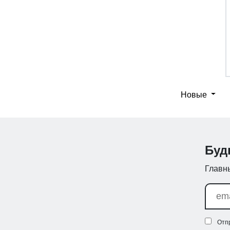
Новые
Буд
Главны
Отп