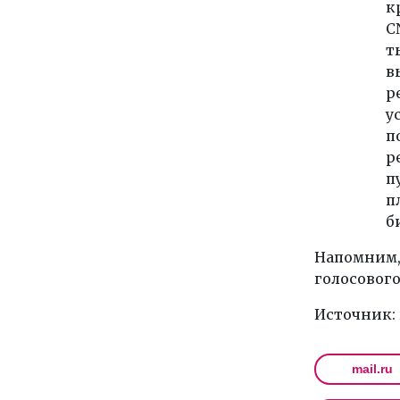
к
C
т
в
р
у
п
р
п
п
б
Напомним, 
голосового
Источник: 
mail.ru