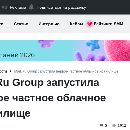
Реклама
Подписаться на рассылку
ти
Статьи
Интервью
Кейсы
Рейтинги SMM
ости
Mail.Ru Group запустила первое частное облачное хранилище
Ru Group запустила
ое частное облачное
илище
0
2912