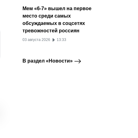
Мем «6-7» вышел на первое
место среди самых
обсуждаемых в соцсетях
тревожностей россиян
03 августа 2026
13:33
В раздел «Новости»
Mail.Ru Group закрыл
«Мегафон» стал
ICQ ра
mail.ru
mail.ru
выделенный канал
владельцем 63,8%
рекла
связи с Билайном
голосующих акций
01 ма
Mail.ru Group
14 июня 2019
10 февраля 2017