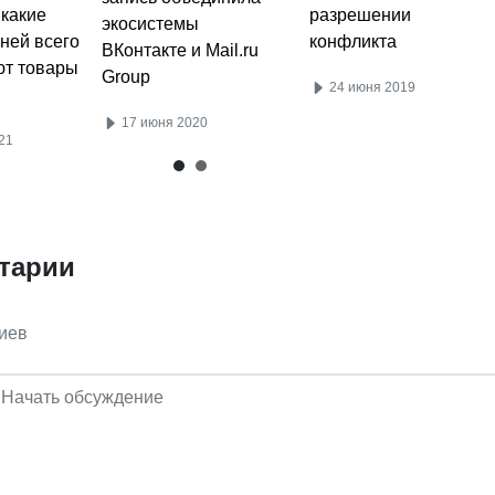
 какие
разрешении
экосистемы
ней всего
конфликта
ВКонтакте и Mail.ru
ют товары
Group
24 июня 2019
17 июня 2020
21
тарии
иев