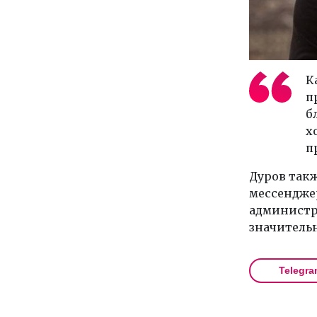
К
п
б
х
п
Дуров такж
мессендже
администр
значительн
Telegra