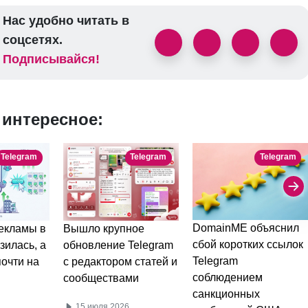
Нас удобно читать в
соцсетях.
Подписывайся!
 интересное:
Telegram
Telegram
Telegram
DomainME объяснил
Вышло крупное
екламы в
сбой коротких ссылок
обновление Telegram
зилась, а
Telegram
с редактором статей и
очти на
соблюдением
сообществами
санкционных
15 июля 2026