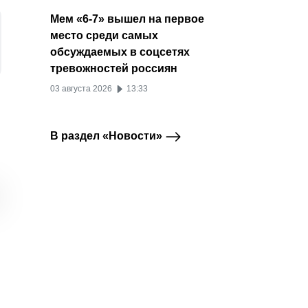
Мем «6-7» вышел на первое
место среди самых
обсуждаемых в соцсетях
тревожностей россиян
03 августа 2026
13:33
В раздел «Новости»
Реестр .me
В бета-версии
Аудит
Telegram
Telegram Premium
приостановил работу
Telegram появился
заруб
домена t.me
редактор сообщений
платф
в формате статьи
перер
14 июля 2026
на фон
13 июля 2026
03 ию