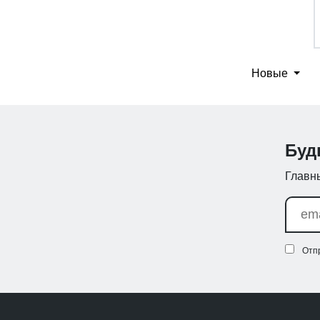
Новые
Буд
Главны
Отп