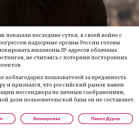
ак показали последние сутки, в своей войне с
рогрессом надзорные органы России готовы
локировать миллионы IP-адресов облачных
остингов, не считаясь с потерями посторонних
роектов.
е поблагодарил пользователей за преданность
ру и признался, что российский рынок важен
ации мессенджера по личным соображениям,
ой доли пользовательской базы он не составляет.
m
Блокировка
Павел Дуров