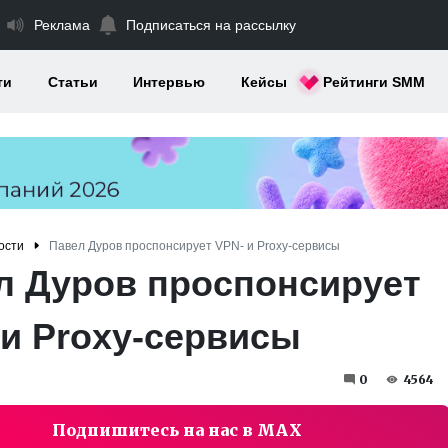
Реклама
Подписаться на рассылку
ти
Статьи
Интервью
Кейсы
Рейтинги SMM
ости
Павел Дуров проспонсирует VPN- и Proxy-сервисы
л Дуров проспонсирует
 и Proxy-сервисы
0
4564
Подпишитесь на нас в MAX