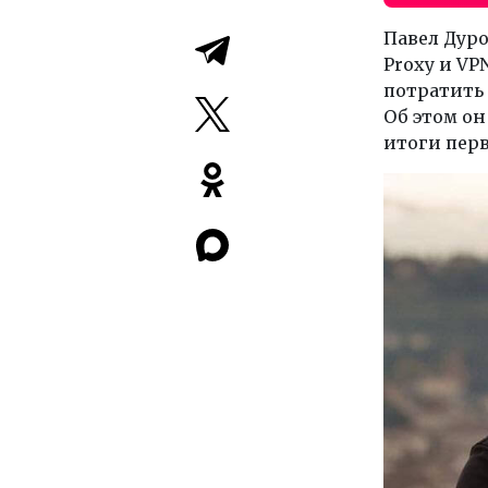
Павел Дур
Proxy и VP
потратить 
Об этом он
итоги перв