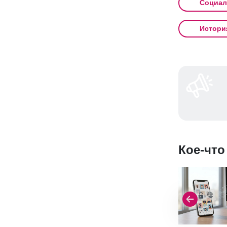
Социал
Истори
Кое-что