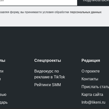
равляя форму, вы принимаете условия обработки
персональных данных
елы
Спецпроекты
Редакция
ти
Видеокурс по
О проекте
рекламе в TikTok
и
Контакты
Рейтинги SMM
Прислать стат
вью
Карта сайта
дарь
Info@likeni.ru