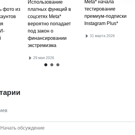
Meta* начала
Использование
тестирование
ь фото из
платных функций в
премиум-подписки
каунтов
соцсетях Meta*
Instagram Plus*
ля
вероятно попадает
И-
под закон о
31 марта 2026
й
финансировании
экстремизма
29 мая 2026
тарии
иев