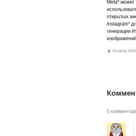
Meta* может
использоват
открытых ак
Instagram* д
генерации И
изображени
09 июля 2026
Коммен
0 комментар