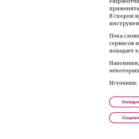
Разработчи
применятьс
В скором 
инструмент
Пока сложн
сервисов н
попадает т
Напомним, 
некоторых
Источник:
Instagr
Социал