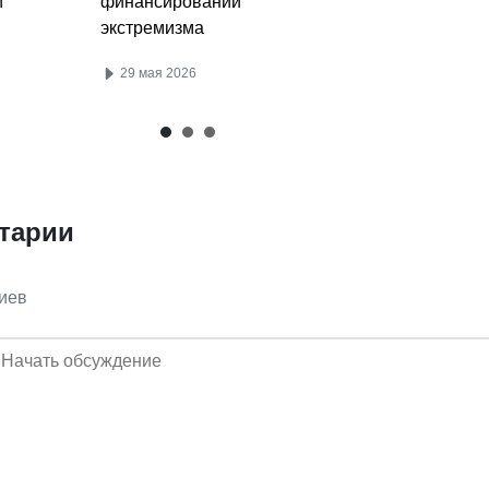
й
финансировании
экстремизма
29 мая 2026
тарии
иев