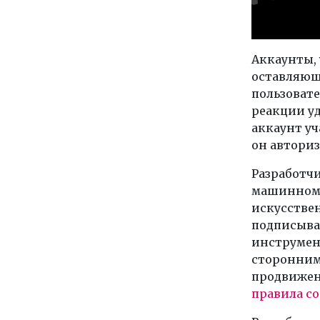
Аккаунты, 
оставляющ
пользовате
реакции уд
аккаунт уч
он авториз
Разработч
машинном 
искусстве
подписыва
инструмент
сторонним
продвижен
правила с