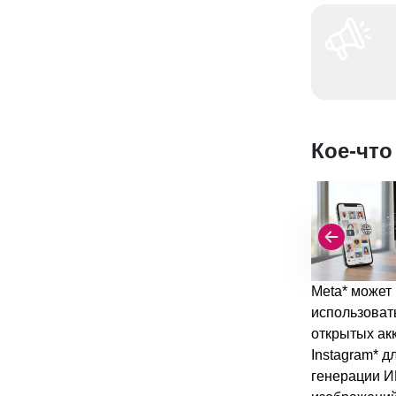
Кое-что
Meta* может
использоват
открытых ак
Instagram* д
генерации И