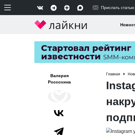
Прислать статью
Новос
Главная
Нов
Валерия
Insta
Россохина
накр
подп