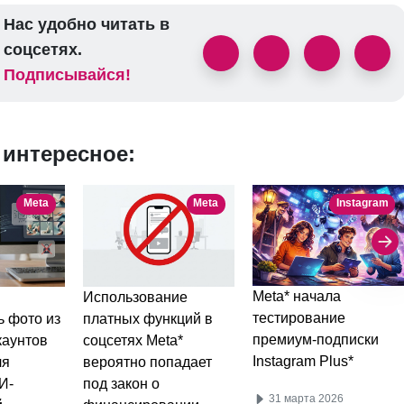
Нас удобно читать в
соцсетях.
Подписывайся!
 интересное:
Meta
Meta
Instagram
Meta* начала
Использование
тестирование
ь фото из
платных функций в
премиум-подписки
каунтов
соцсетях Meta*
Instagram Plus*
ля
вероятно попадает
И-
под закон о
31 марта 2026