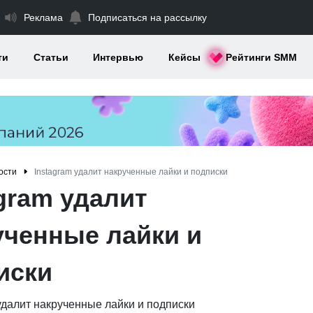
Реклама
Подписаться на рассылку
ти
Статьи
Интервью
Кейсы
Рейтинги SMM
ости
Instagram удалит накрученные лайки и подписки
gram удалит
ученные лайки и
иски