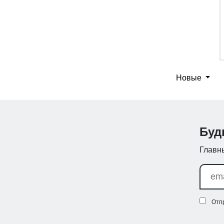
Новые
Буд
Главны
Отп