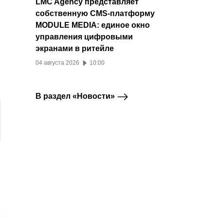
LMC Agency представляет
собственную CMS-платформу
MODULE MEDIA: единое окно
управления цифровыми
экранами в ритейле
04 августа 2026
10:00
В раздел «Новости»
Реестр .me
В бета-версии
Аудит
Telegram
Telegram Premium
приостановил работу
Telegram появился
заруб