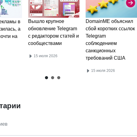
DomainME объяснил
Вышло крупное
екламы в
сбой коротких ссылок
обновление Telegram
зилась, а
Telegram
с редактором статей и
очти на
соблюдением
сообществами
санкционных
15 июля 2026
требований США
15 июля 2026
тарии
иев