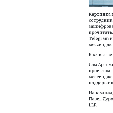
Картинка п
сотруднико
зашифрова
прочитать
Telegram и
мессендже
В качестве
Сам Артем
проектом 
мессендже
поддержив
Напомним,
Павел Дуро
LLP.