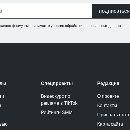
подписаться
равляя форму, вы принимаете условия обработки
персональных данных
елы
Спецпроекты
Редакция
ти
Видеокурс по
О проекте
рекламе в TikTok
и
Контакты
Рейтинги SMM
Прислать стат
вью
Карта сайта