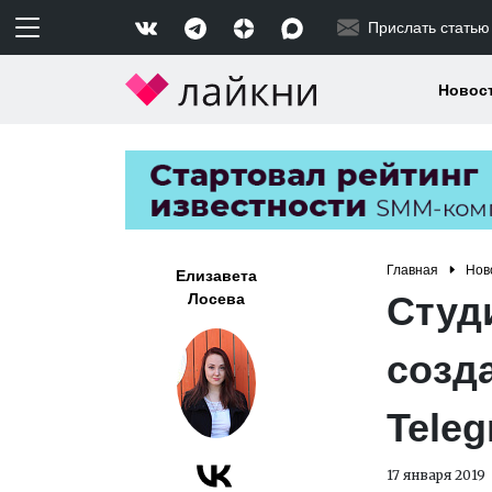
Прислать статью
Новос
Главная
Нов
Елизавета
Студ
Лосева
созд
Tele
17 января 2019