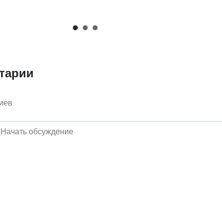
тарии
иев