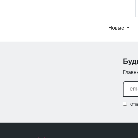
Новые
Буд
Главны
Отп