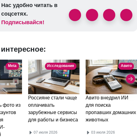
Нас удобно читать в
соцсетях.
Подписывайся!
 интересное:
Meta
Исследования
Авито
Россияне стали чаще
Авито внедрил ИИ
ь фото из
оплачивать
для поиска
каунтов
зарубежные сервисы
пропавших домашних
ля
для работы и бизнеса
животных
И-
07 июля 2026
03 июля 2026
й