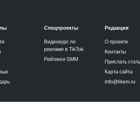
елы
Спецпроекты
Редакция
ти
Видеокурс по
О проекте
рекламе в TikTok
и
Контакты
Рейтинги SMM
Прислать стат
вью
Карта сайта
дарь
Info@likeni.ru