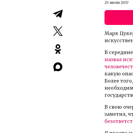
25 июля 2017
Марк Цуке
искусстве
В середине
назвал ис
человечест
какую опас
Более того
необходим
государств
В свою оче
заметил, ч
безответс
Я просто 