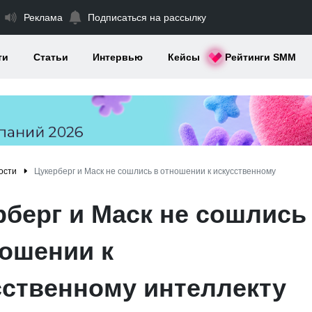
Реклама
Подписаться на рассылку
ти
Статьи
Интервью
Кейсы
Рейтинги SMM
ости
Цукерберг и Маск не сошлись в отношении к искусственному
рберг и Маск не сошлись
ношении к
сственному интеллекту