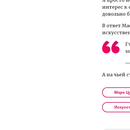
интерес к 
довольно б
В ответ Ма
искусстве
I'
su
—
А на чьей 
Марк Ц
Искусс