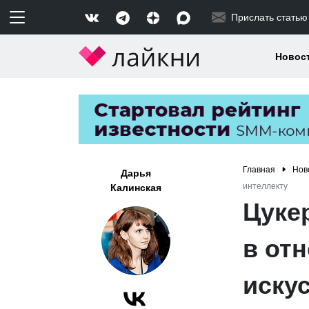
Прислать статью
Новос
Главная
Нов
Дарья
интеллекту
Калинская
Цуке
в от
иску