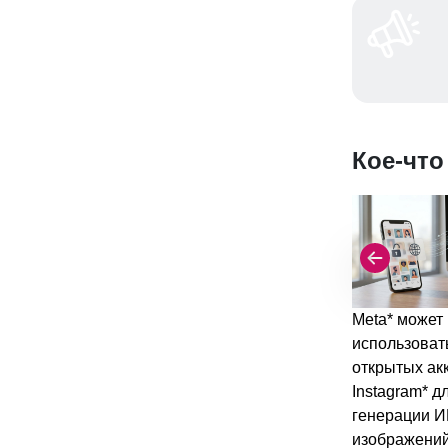
Кое-что
Meta* может
использоват
открытых ак
Instagram* д
генерации И
изображени