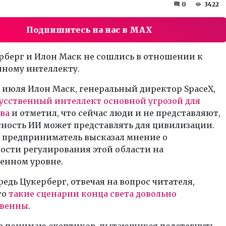
0
3422
Подпишитесь на нас в MAX
рберг и Илон Маск не сошлись в отношении к
нному интеллекту.
 июля Илон Маск, генеральный директор SpaceX,
кусственный интеллект основной угрозой для
ва
и отметил, что сейчас люди и не представляют,
ность ИИ может представлять для цивилизации.
, предприниматель высказал мнение о
ости регулирования этой области на
енном уровне.
редь Цукерберг, отвечая на вопрос читателя,
то
такие сценарии конца света довольно
твенны
.
не понимаю скептиков, пытающихся подстегнуть