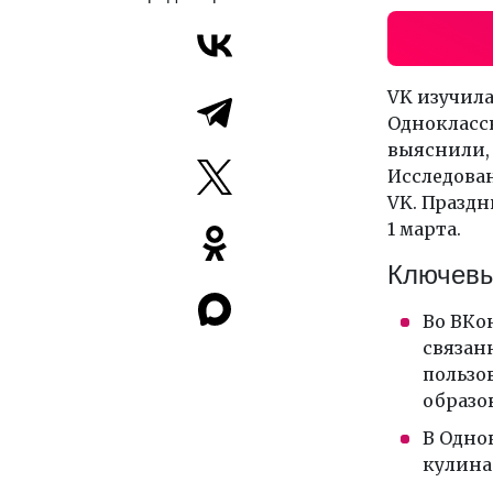
VK изучила
Одноклассн
выяснили, 
Исследова
VK. Праздн
1 марта.
Ключевы
Во ВКо
связан
пользо
образо
В Одно
кулина