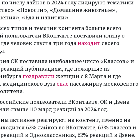
е по числу лайков в 2024 году лидируют тематики
тво», «Новости», «Домашние животные»,
ения», «Еда и напитки».
всех типов и тематик контента больше всего
й пользователи ВКонтакте поставили клипу о
 где человек спустя три года
находит
своего
а.
рия ОК поставила наибольшее число «Классов» и
 реакций публикациям, где пожарные из
инбурга
поздравили
женщин с 8 Марта и где
т медицинского вуза
спас
пассажирку московского
олитена.
российские пользователи ВКонтакте, ОК и Дзена
ли свыше 110 млрд реакций за 2024 год.
ы активнее реагируют на контент, именно на
иходится 62% лайков во ВКонтакте, 67% классов и
 реакций в Одноклассниках, 62% реакций в Дзене.