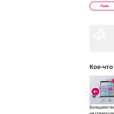
Лайк
Кое-что
Большинство
не соверша