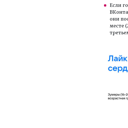
Если г
ВКонтак
они по
месте (
третьем