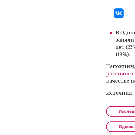
В Одно
заняли 
лет (23
(19%).
Напомним, 
россияне с
качестве 
Источник: 
Исслед
Однокл