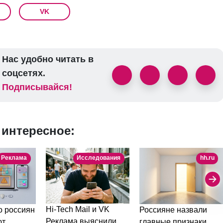
VK
Нас удобно читать в
соцсетях.
Подписывайся!
 интересное:
Реклама
Исследования
hh.ru
Hi-Tech Mail и VK
 россиян
Россияне назвали
Реклама выяснили,
ют
главные признаки