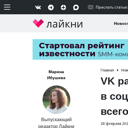
Прислать статью
Новос
Главная
Нов
Марина
VK ра
Ибушева
в со
всег
Выпускающий
28 февраля 20
редактор Лайкни