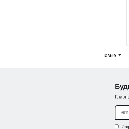
Новые
Буд
Главны
Отп