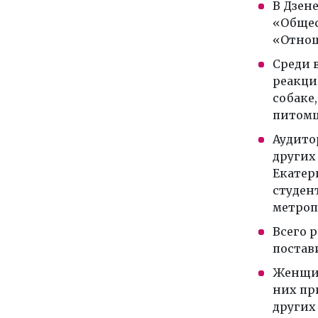
В Дзен
«Общес
«Отнош
Среди 
реакци
собаке,
питомц
Аудито
других
Екатер
студен
метроп
Всего 
постави
Женщин
них пр
других