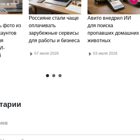
Россияне стали чаще
Авито внедрил ИИ
ь фото из
оплачивать
для поиска
каунтов
зарубежные сервисы
пропавших домашних
ля
для работы и бизнеса
животных
И-
07 июля 2026
03 июля 2026
й
тарии
иев