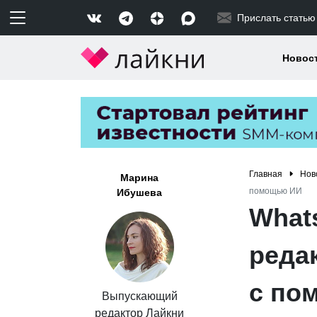
Прислать статью
Новос
Главная
Нов
Марина
помощью ИИ
Ибушева
What
реда
с по
Выпускающий
редактор Лайкни