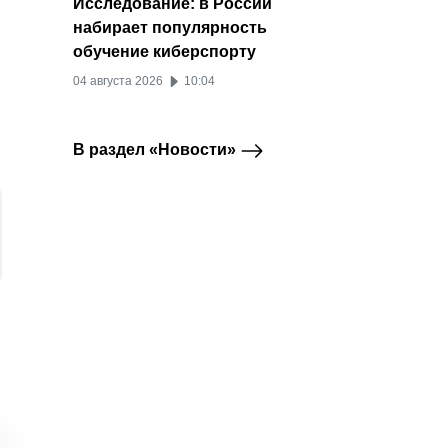
Исследование: в России
набирает популярность
обучение киберспорту
04 августа 2026
10:04
В раздел «Новости»
ВКонтакте внедрила
Использование
Нейро
ВКонтакте
Meta
новые ИИ-модели для
платных функций в
решает
рекомендаций
соцсетях Meta*
ее на