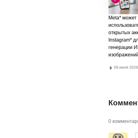
Meta* может
использоват
открытых ак
Instagram* д
генерации И
изображени
09 июля 2026
Коммен
0 комментар