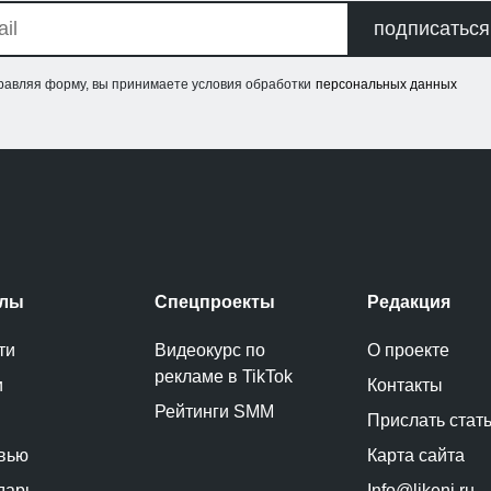
подписаться
равляя форму, вы принимаете условия обработки
персональных данных
елы
Спецпроекты
Редакция
ти
Видеокурс по
О проекте
рекламе в TikTok
и
Контакты
Рейтинги SMM
Прислать стат
вью
Карта сайта
дарь
Info@likeni.ru