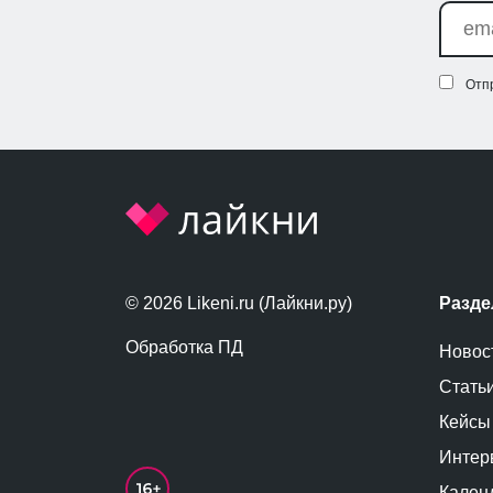
Отп
© 2026 Likeni.ru (Лайкни.ру)
Разд
Обработка ПД
Новос
Стать
Кейсы
Интер
Кален