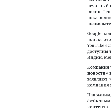
печатный в
ролик. Теп
пока ролик
пользовате
Google пл
поиске ото
YouTube ес
доступны т
Индии, Ме
Компания 
новости» 
заявляют, 
компания 
Напомним, 
фейковыми
контента.