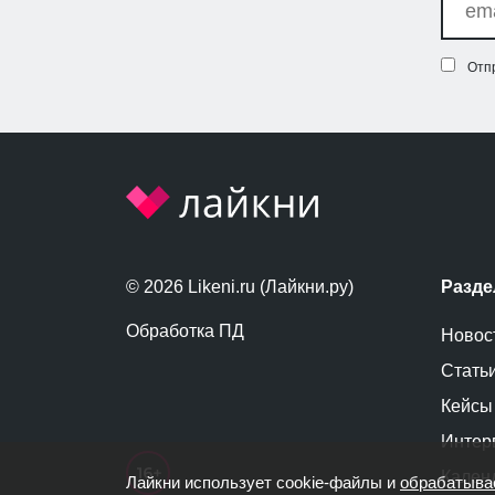
Отп
© 2026 Likeni.ru (Лайкни.ру)
Разд
Обработка ПД
Новос
Стать
Кейсы
Интер
Кален
Лайкни использует cookie-файлы и
обрабатыва