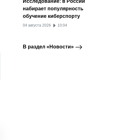
Исследование: в России
набирает популярность
обучение киберспорту
04 августа 2026
10:04
В раздел «Новости»
Одноклассники
Авторы ВКонтакте
TikTok
Одноклассники
ВКонтакте
запустили новые шоу
получили
новое
о здоровье и
возможность
для м
медицине
создавать шопсы и
PineD