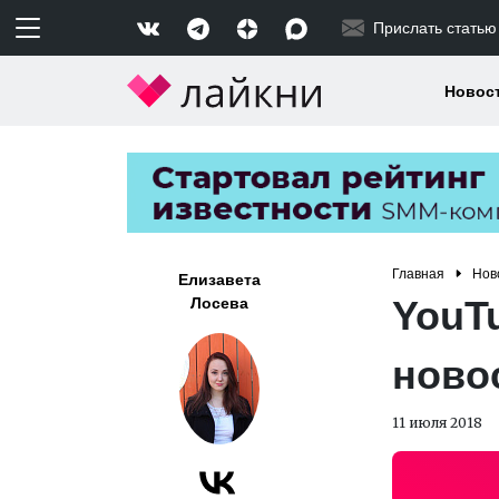
Прислать статью
Новос
Главная
Нов
Елизавета
YouT
Лосева
ново
11 июля 2018