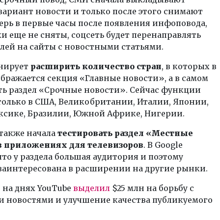
ариант новости и только после этого снимают
ерь в первые часы после появления инфоповода,
и еще не сняты, соцсеть будет перенаправлять
лей на сайты с новостными статьями.
анирует
расширить количество стран
, в которых в
бражается секция «Главные новости», а в самом
ть раздел «Срочные новости». Сейчас функции
олько в США, Великобритании, Италии, Японии,
ксике, Бразилии, Южной Африке, Нигерии.
также начала
тестировать раздел «Местные
в приложениях для телевизоров
. В Google
что у раздела большая аудитория и поэтому
заинтересована в расширении на другие рынки.
на днях YouTube
выделил
$25 млн на борьбу с
 новостями и улучшение качества публикуемого