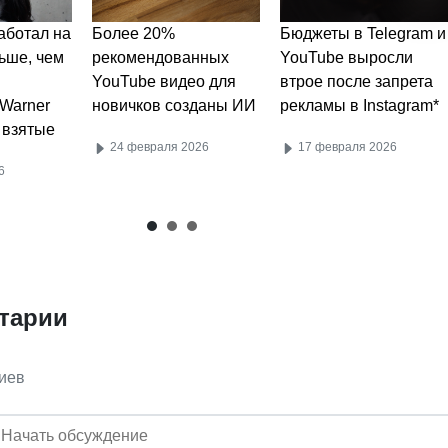
аботал на
Более 20%
Бюджеты в Telegram и
ьше, чем
рекомендованных
YouTube выросли
YouTube видео для
втрое после запрета
 Warner
новичков созданы ИИ
рекламы в Instagram*
 взятые
24 февраля 2026
17 февраля 2026
6
тарии
иев