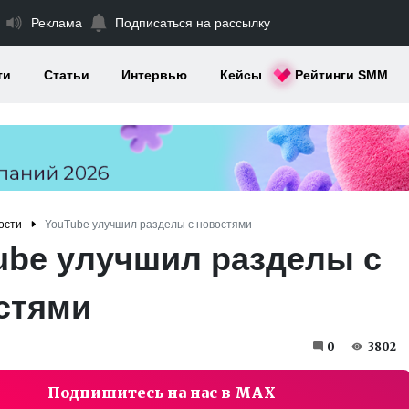
Реклама
Подписаться на рассылку
ти
Статьи
Интервью
Кейсы
Рейтинги SMM
ости
YouTube улучшил разделы с новостями
ube улучшил разделы с
стями
0
3802
Подпишитесь на нас в MAX