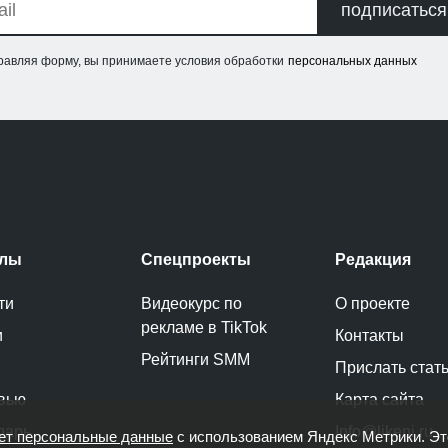
подписаться
равляя форму, вы принимаете условия обработки
персональных данных
елы
Спецпроекты
Редакция
ти
Видеокурс по
О проекте
рекламе в TikTok
и
Контакты
Рейтинги SMM
Прислать стат
вью
Карта сайта
дарь
Info@likeni.ru
ет персональные данные
с использованием Яндекс Метрики. Э