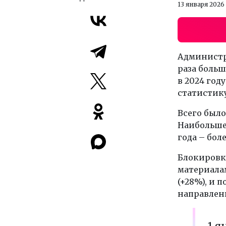
13 января 2026
Администра
раза больш
в 2024 год
статистику
Всего было
Наибольшее
года – боле
Блокировка
материала
(+28%), и 
направленн