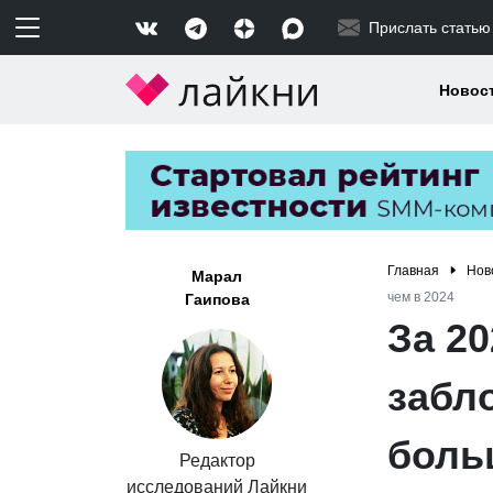
Прислать статью
Новос
Главная
Нов
Марал
чем в 2024
Гаипова
За 20
забло
боль
Редактор
исследований Лайкни