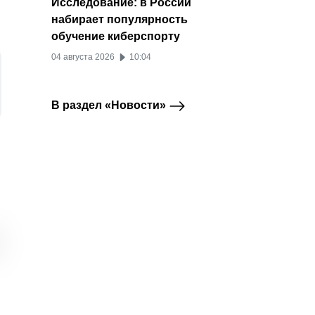
Исследование: в России
набирает популярность
обучение киберспорту
04 августа 2026
10:04
В раздел «Новости»
Реестр .me
В бета-версии
Аудит
Telegram
Telegram Premium
приостановил работу
Telegram появился
заруб
домена t.me
редактор сообщений
платф
в формате статьи
перер
14 июля 2026
на фон
13 июля 2026
03 ию