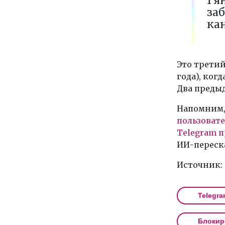
1 я
заб
кан
Это третий
года), ког
Два предыд
Напомним,
пользовате
Telegram п
ИИ-переска
Источник:
Telegra
Блокир