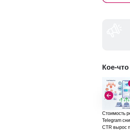
Кое-что
Стоимость р
Telegram сни
CTR вырос п