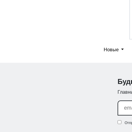
Новые
Буд
Главны
Отп