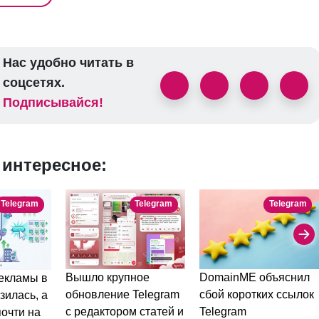
Нас удобно читать в
соцсетях.
Подписывайся!
 интересное:
Telegram
Telegram
Telegram
DomainME объяснил
Вышло крупное
екламы в
сбой коротких ссылок
обновление Telegram
зилась, а
Telegram
с редактором статей и
очти на