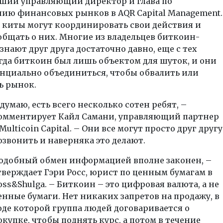
вший управляющий директор и глава по
нию финансовых рынков в AQR Capital Management.
, киты могут координировать свои действия и
общать о них. Многие из владельцев биткоин-
знают друг друга достаточно давно, еще с тех
гда биткоин был лишь объектом для шуток, и они
енциально объединиться, чтобы обвалить или
ь рынок.
 думаю, есть всего несколько сотен ребят, –
омментирует Кайл Самани, управляющий партнер
 Multicoin Capital. – Они все могут просто друг другу
озвонить и наверняка это делают.
одобный обмен информацией вполне законен, –
тверждает Гэри Росс, юрист по ценным бумагам в
oss&Shulga. – Биткоин – это цифровая валюта, а не
енные бумаги. Нет никаких запретов на продажу, в
оде которой группа людей договаривается о
окупке, чтобы поднять курс, а потом в течение