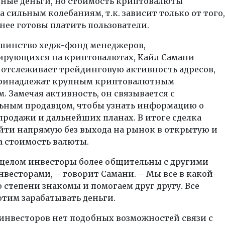
ные деньги, но стоимость криптовалюты
 сильным колебаниям, т.к. зависит только от того,
 нее готовы платить пользователи.
ьшинство хедж-фонд менеджеров,
ирующихся на криптовалютах, Кайл Самани
 отслеживает трейдинговую активность адресов,
ринадлежат крупным криптовалютным
. Замечая активность, он связывается с
ьным продавцом, чтобы узнать информацию о
родажи и дальнейших планах. В итоге сделка
йти напрямую без выхода на рынок в открытую и
а стоимость валюты.
 целом инвесторы более общительны с другими
нвесторами, – говорит Самани. – Мы все в какой-
о степени знакомы и помогаем друг другу. Все
отим зарабатывать деньги.
инвесторов нет подобных возможностей связи с