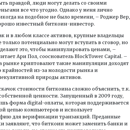
ыть правдой, люди могут делать со своими
еньгами все что угодно. Однако у меня лично
икогда на подобное не было времени, – Роджер Вер,
орошо известный биткоин-инвестор.
ак и в любом классе активов, крупные владельцы
е только потенциально могут вступать в сговор, но
 делают это, чтобы манипулировать ценами, –
читает Ари Пол, сооснователь BlockTower Capital. –
а рынке криптовалют такие манипуляции доходят
о крайностей из-за молодости рынка и
пекулятивной природы активов.
качок стоимости биткоина сложно объяснить, т.к.
 собственной ценности. Запущенный в 2009 году,
ишь форма digital-оплаты, которая поддерживается
ой цепью компьютеров и использует
фию для верификации транзакций. Преданные
и заявляют, что биткоин может заменить банки и