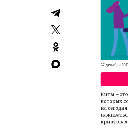
27 декабря 201
Киты – это
которых с
на сегодня
наживатьс
криптова