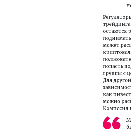
н
Регулятор
трейдинга 
остаются р
поднимать 
может расц
криптовалю
пользовате
попасть по
группы с 
Для другой
зависимос
как инвес
можно рас
Комиссия 
М
б