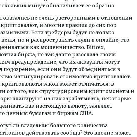
ескольких минут обналичивает ее обратно.
ы оказались не очень расторопными в отношении
криптовалют, и многие правила до сих пор
азмытыми. Если трейдеры будут не только
цены, но и распространять слухи в онлайне, это
ениваться как мошенничество. Bittrex,
тная биржа, не так давно разослала своим
лям предупреждение, что их аккаунты могут
д подозрение, если они будут объединяться в
целью манипулировать стоимостью криптовалют.
 криптовалюты закон может отличаться: в
ти от того, как структурированы криптомонеты и
торы планируют на них зарабатывать, некоторые
ценивать как настоящую валюту, заявляет
по ценным бумагам и биржам США.
огут ли владельцы большого количества
иткоинов действовать сообща? Это вполне может