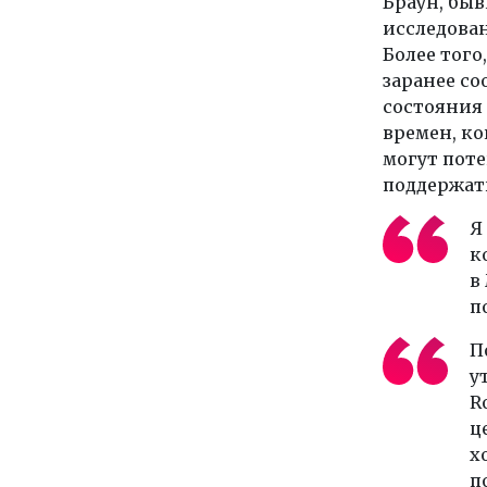
Браун, бы
исследова
Более того
заранее со
состояния 
времен, ко
могут пот
поддержат
Я
к
в
п
П
у
R
ц
х
п