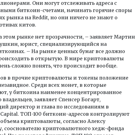
лионерами. Они могут отслеживать адреса с
ными биткоин-счетами, начинать горячие споры
х рынка на Reddit, но они ничего не знают о
отивах китов.
а этом рынке нет прозрачности, – заявляет Мартин
ушкин, юрист, специализирующийся на
иткоинах. – На рынке ценных бумаг все должно
роисходить в открытую. В мире криптовалюты
чень сложно понять, что происходит вообще.
ров в прочие криптовалюты и токены положение
незавидное. Среди всех монет, в которые
ют, у биткоина наименее концентрированное
 владельцев, заявляет Спенсер Богарт,
ий директор и глава по исследованиям в
 Capital. ТОП-100 биткоин-адресов контролируют
о объема криптовалюты, согласно Алексу
у, сооснователю криптовалютного хедж-фонда