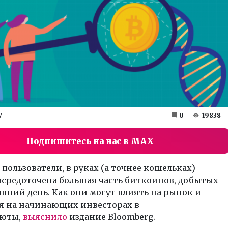
7
0
19838
Подпишитесь на нас в MAX
 пользователи, в руках (а точнее кошельках)
осредоточена большая часть биткоинов, добытых
шний день. Как они могут влиять на рынок и
я на начинающих инвесторах в
люты,
выяснило
издание Bloomberg.