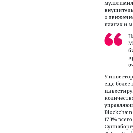
мультимил
внушитель
о движения
планах и м
Н
М
б
п
о
У инвесто
еще более 
инвестиру
количество
управляющ
Blockchain
17,3% всег
Суннаборг