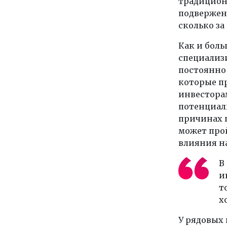
традицион
подвержена
сколько за
Как и бол
специализ
постоянно
которые п
инвесторам
потенциал
причинах п
может про
влияния н
В
и
т
х
У рядовых 