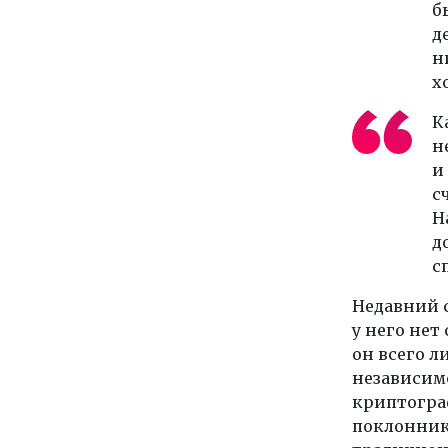
б
д
н
х
К
н
и
с
Н
д
с
Недавний с
у него нет
он всего л
независим
криптогра
поклонник