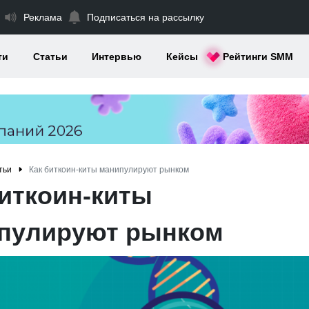
Реклама
Подписаться на рассылку
ти
Статьи
Интервью
Кейсы
Рейтинги SMM
тьи
Как биткоин-киты манипулируют рынком
биткоин-киты
пулируют рынком