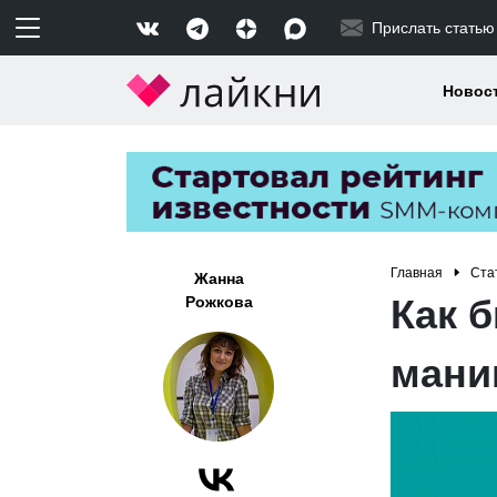
Прислать статью
Новос
Главная
Ста
Жанна
Как 
Рожкова
мани