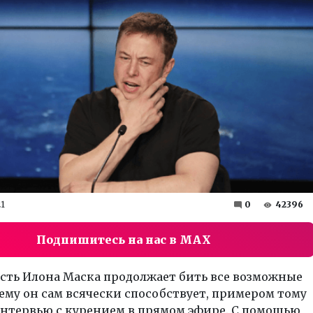
21
0
42396
Подпишитесь на нас в MAX
сть Илона Маска продолжает бить все возможные
ему он сам всячески способствует, примером тому
интервью с курением в прямом эфире. C помощью