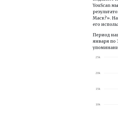
YouScan м
результато
Маск?». На
его исполь
Период на
января по 3
упоминани