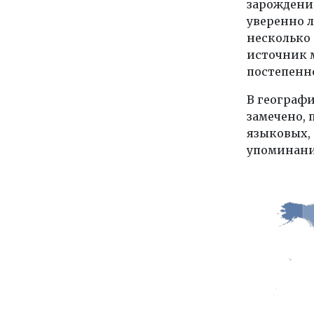
зарождение
уверенно л
несколько 
источник 
постепенно
В географ
замечено, 
языковых, и
упоминаний