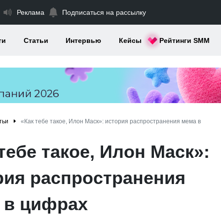
Реклама
Подписаться на рассылку
ти
Статьи
Интервью
Кейсы
Рейтинги SMM
тьи
«Как тебе такое, Илон Маск»: история распространения мема в
тебе такое, Илон Маск»:
рия распространения
 в цифрах