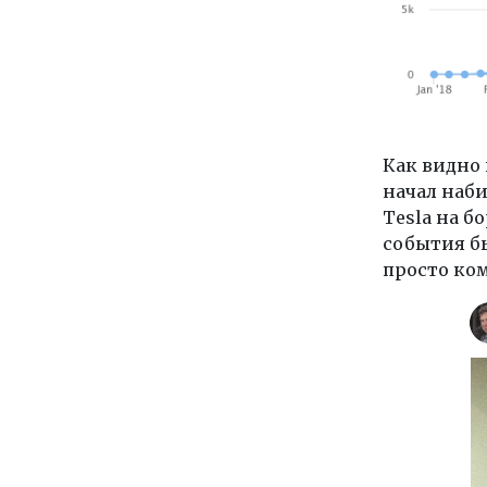
Как видно
начал наби
Tesla на б
события б
просто ко