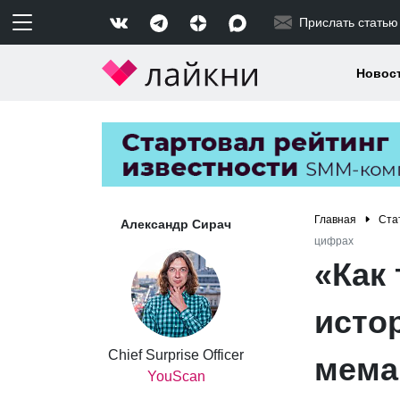
Прислать статью
Новос
Главная
Ста
Александр Сирач
цифрах
«Как 
исто
Chief Surprise Officer
мема
YouScan