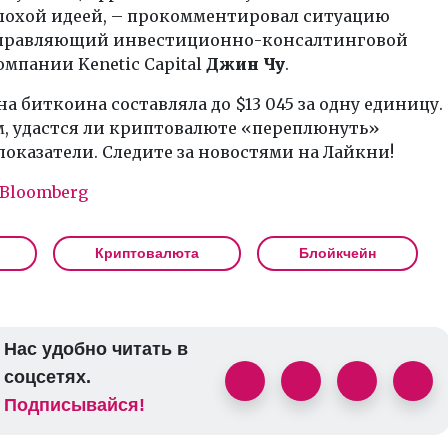
лохой идеей, – прокомментировал ситуацию
правляющий инвестиционно-консалтинговой
омпании Kenetic Capital
Джин Чу
.
на биткоина составляла до $13 045 за одну единицу.
, удастся ли криптовалюте «переплюнуть»
оказатели. Следите за новостями на Лайкни!
Bloomberg
Криптовалюта
Блойкчейн
Нас удобно читать в
соцсетях.
Подписывайся!