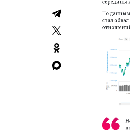
середины и
По данным 
стал обва
отношений
Н
п