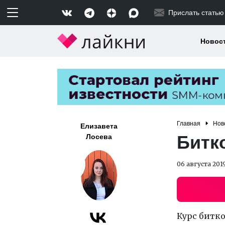
Прислать статью
Новос
Главная
Нов
Елизавета
Битк
Лосева
06 августа 201
Курс битко