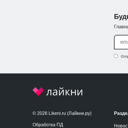
Буд
Главны
Отп
© 2026 Likeni.ru (Лайкни.ру)
Разд
Обработка ПД
Новос