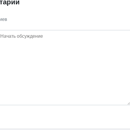
тарии
иев