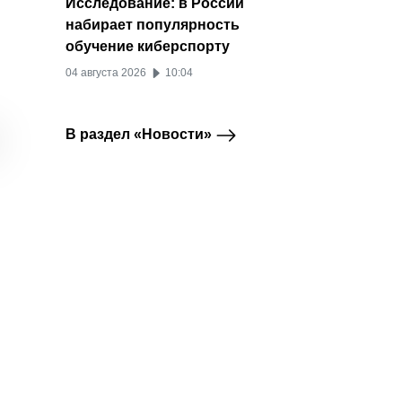
Исследование: в России
набирает популярность
обучение киберспорту
04 августа 2026
10:04
TON обновил свой
Курс Bitcoin к рублю:
Торгов
Павел Дуров
Bitcoin
исторический
как и где отслеживать
крипт
максимум в цене
изменения
новичк
В раздел «Новости»
терми
09 апреля 2024
22 августа 2022
18 ав