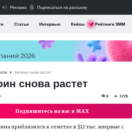
Реклама
Подписаться на рассылку
ти
Статьи
Интервью
Кейсы
Рейтинги SMM
ости
Биткоин снова растет
оин снова растет
9
0
3378
Подпишитесь на нас в MAX
ина приблизился к отметке в $12 тыс. впервые с