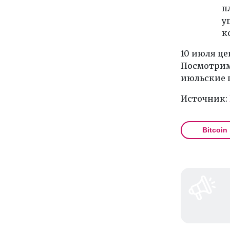
п
у
к
10 июля це
Посмотрим
июльские п
Источник:
Bitcoin