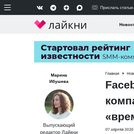
Прислать статью
Новос
Главная
Нов
Марина
Face
Ибушева
комп
«вре
Выпускающий
07 апреля 2020
редактор Лайкни