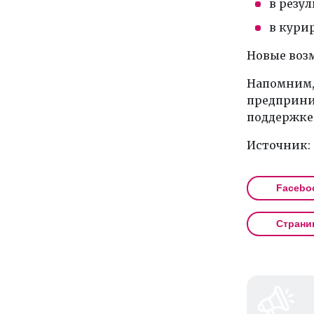
в резул
в кури
Новые воз
Напомним, 
предприни
поддержке 
Источник:
Facebo
Страни