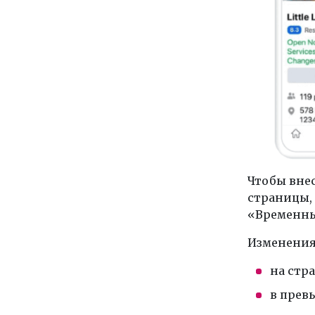
Чтобы вне
страницы,
«Временные
Изменения
на стр
в прев