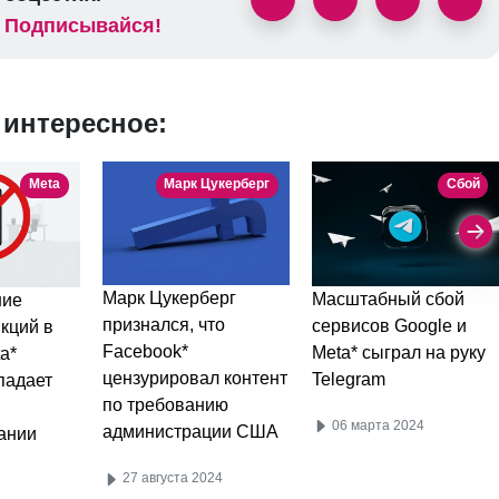
Подписывайся!
 интересное:
Meta
Марк Цукерберг
Сбой
Марк Цукерберг
Масштабный сбой
ние
признался, что
сервисов Google и
кций в
Facebook*
Meta* сыграл на руку
a*
цензурировал контент
Telegram
падает
по требованию
06 марта 2024
администрации США
ании
27 августа 2024