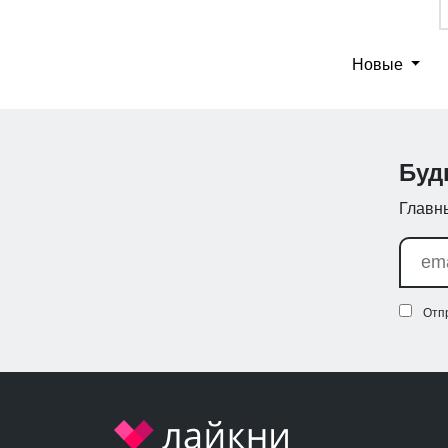
Новые
Буд
Главны
Отп