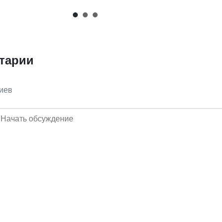
тарии
иев