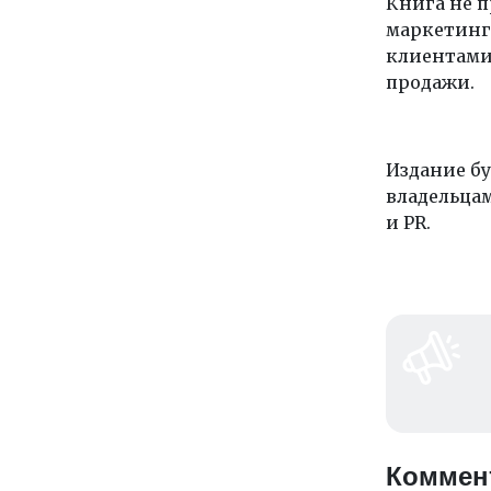
Книга не п
маркетинга
клиентами
продажи.
Издание бу
владельцам
и PR.
Коммен