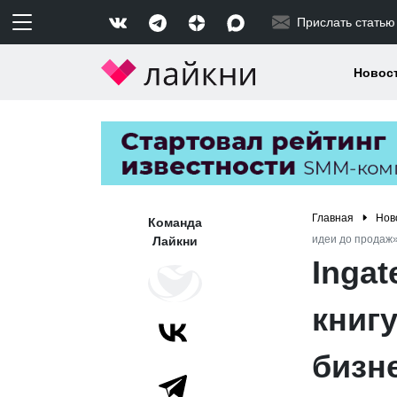
Прислать статью
Новос
Главная
Нов
Команда
идеи до продаж
Лайкни
Inga
книгу
бизн