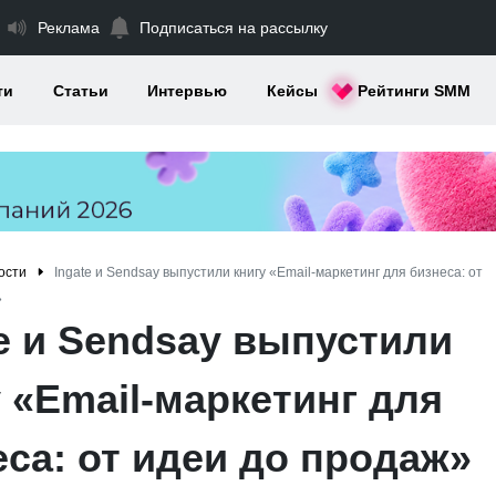
Реклама
Подписаться на рассылку
ти
Статьи
Интервью
Кейсы
Рейтинги SMM
ости
Ingate и Sendsay выпустили книгу «Email-маркетинг для бизнеса: от
»
te и Sendsay выпустили
 «Email-маркетинг для
еса: от идеи до продаж»