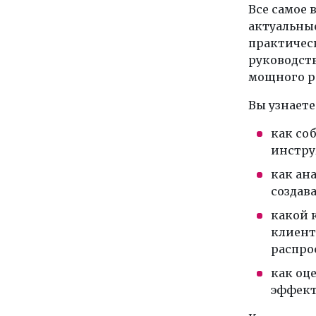
Все самое 
актуальные
практическ
руководств
мощного р
Вы узнаете
как соб
инстру
как ан
создав
какой 
клиент
распро
как оц
эффект