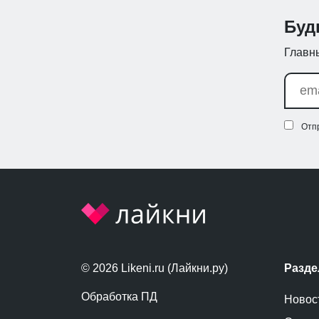
Буд
Главны
Отп
© 2026 Likeni.ru (Лайкни.ру)
Разд
Обработка ПД
Новос