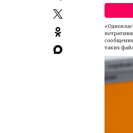
«Одноклас
потративш
сообщениях
таких файл