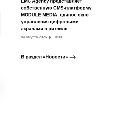
LMC Agency представляет
собственную CMS-платформу
MODULE MEDIA: единое окно
управления цифровыми
экранами в ритейле
04 августа 2026
10:00
В раздел «Новости»
Одноклассники
Одноклассники
Однок
Одноклассники
Одноклассники
зафиксировали рост
подвели итоги
выясни
рекламной активности
четвертого квартала
рекла
на аудиторию старше
2025 года по
привл
35 лет
аудитории и
аудит
активности
25 марта 2026
25 фе
23 марта 2026