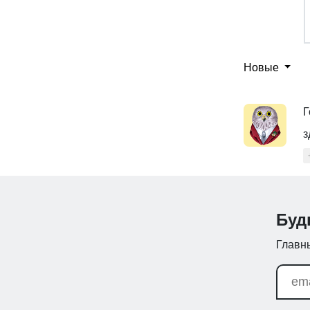
Новые
Г
з
Буд
Главны