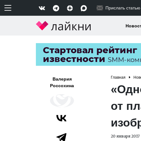
Прислать статью
Новос
Главная
Нов
Валерия
«Одн
Россохина
от пл
изоб
20 января 2017