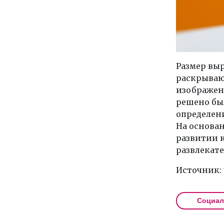
Размер вы
раскрывают
изображени
решено бы
определени
На основа
развитии 
развлекате
Источник:
Социал