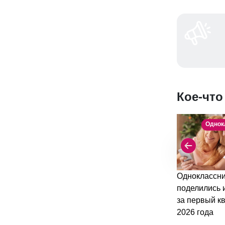
Кое-что
Однок
Одноклассни
поделились 
за первый к
2026 года