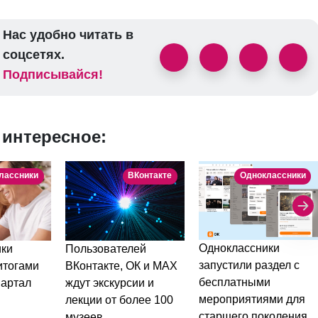
Нас удобно читать в
соцсетях.
Подписывайся!
 интересное:
лассники
ВКонтакте
Одноклассники
Одноклассники
ки
Пользователей
запустили раздел с
итогами
ВКонтакте, ОК и МАХ
бесплатными
вартал
ждут экскурсии и
мероприятиями для
лекции от более 100
старшего поколения
музеев