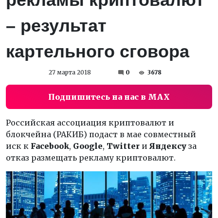
– результат
картельного сговора
27 марта 2018
0
3678
Подпишитесь на нас в MAX
Российская ассоциация криптовалют и
блокчейна (РАКИБ) подаст в мае совместный
иск к
Facebook
,
Google
,
Twitter
и
Яндексу
за
отказ размещать рекламу криптовалют.