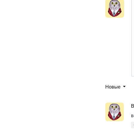
Новые
В
в