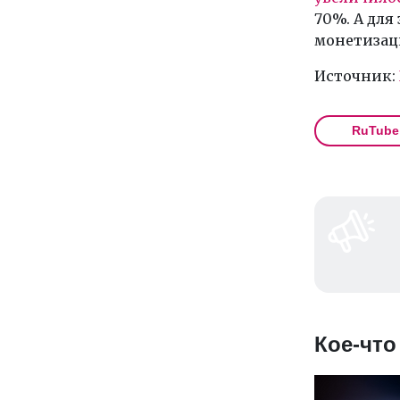
70%. А для
монетизац
Источник:
RuTube
Кое-что