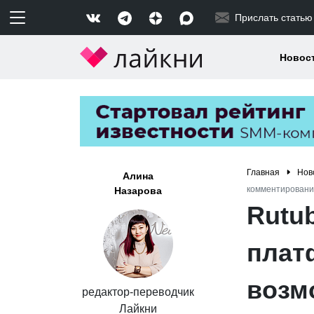
Прислать статью
Новос
Главная
Нов
Алина
комментировани
Назарова
Rutu
плат
возм
редактор-переводчик
Лайкни