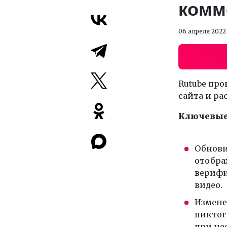
комм
06 апреля 2022
Rutube про
сайта и р
Ключевые 
Обнови
отобра
верифи
видео.
Измене
пиктог
при не