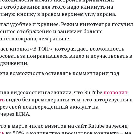
т отображения: для этого надо кликнуть на
льную кнопку в правом верхнем углу экрана.
стал удобнее и крупнее. Режим кинотеатра получил
енное отображение и занимает больше
анства экрана, чем раньше.
ась кнопка «В ТОП», которая дает возможность
осовать за понравившееся видео и поучаствовать в
одвижении.
ена возможность оставлять комментарии под
нда видеохостинга заявила, что RuTube
позволит
ть
видео без премодерации тем, кто авторизуется в
ерез свой подтвержденный аккаунт на
 через ЕСИА.
то в марте число визитов на сайт Rutube за месяц
сь
на 50%, а количество просмотров контента – на