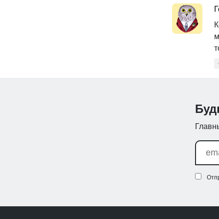
Г
К
м
т
Буд
Главны
Отп