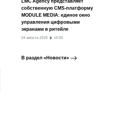
LMC Agency представляет
собственную CMS-платформу
MODULE MEDIA: единое окно
управления цифровыми
экранами в ритейле
04 августа 2026
10:00
В раздел «Новости»
RUTUBE связал
Топ площадок по
TikTok
RuTube
Инфлюенс-маркетинг