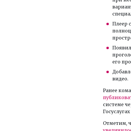
вариан
специа
Плеер 
полноц
простр
Появил
прогол
его пр
Добавл
видео.
Ранее кома
публикова
системе ч
Госуслугах
Отметим, ч
увеличило