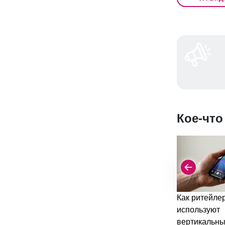
Кое-что
Как ритейле
используют
вертикальны