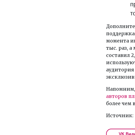
п
т
Дополните
поддержка 
момента и
тыс. раз, 
составил 2
используют
аудитория 
эксклюзив
Напомним, 
авторов п
более чем в
Источник: 
VK Вид