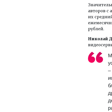
Значитель
авторов с 
их средний
ежемесячны
рублей.
Николай 
видеосерв
М
у
–
и
б
д
д
р