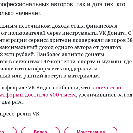
рофессиональных авторов, так и для тех, кто
олько начинает.
льным источником дохода стала финансовая
от пользователей через инструменты VK Доната. С
нтеграции сервиса зрители поддержали авторов 38
а максимальный доход одного автора от донатов
,8 млн рублей. Наиболее активно донаты
ся в сегментах DIY-контента, спорта и музыки, где
чаще готова оформлять поддержку за
ный или ранний доступ к материалам.
в феврале VK Видео сообщали, что
количество
латформы достигло 400 тысяч
, увеличившись за год
 два раза.
пресс-релиз VK
ео
Видео
Монетизация