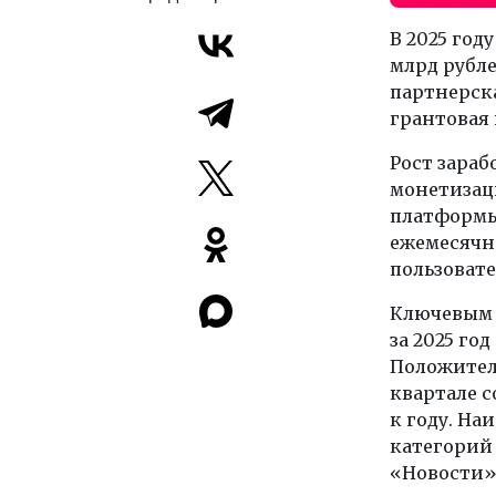
В 2025 год
млрд рубл
партнерска
грантовая
Рост зараб
монетизац
платформы.
ежемесячн
пользовате
Ключевым 
за 2025 го
Положитель
квартале с
к году. На
категорий
«Новости»