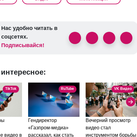
Нас удобно читать в
соцсетях.
Подписывайся!
 интересное:
TikTok
RuTube
VK Видео
ры
Гендиректор
Вечерний просмотр
«Газпром-медиа»
видео стал
е видео в
рассказал, как стать
инструментом борьбы