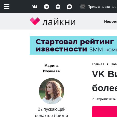
Прислать статью
Новос
Главная
Нов
Марина
VK В
Ибушева
боле
23 апреля 2026
Выпускающий
редактор Лайкни