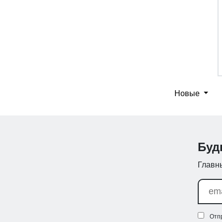
Новые
Буд
Главны
Отп