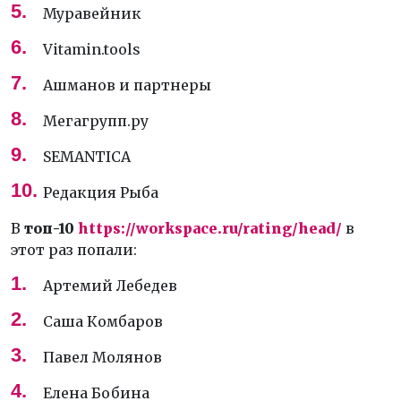
Муравейник
Vitamin.tools
Ашманов и партнеры
Мегагрупп.ру
SEMANTICA
Редакция Рыба
В
топ-10
https://workspace.ru/rating/head/
в
этот раз попали:
Артемий Лебедев
Саша Комбаров
Павел Молянов
Елена Бобина