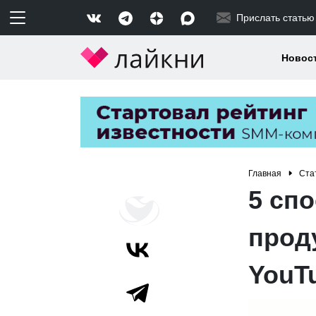
Прислать статью
Новос
Главная
Ста
5 сп
прод
YouT