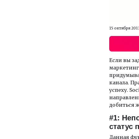
15 октября 201
Если вы за
маркетинго
придумыва
канала. Пр
успеху. So
направлени
добиться ж
#1: Неп
статус 
Данная фу