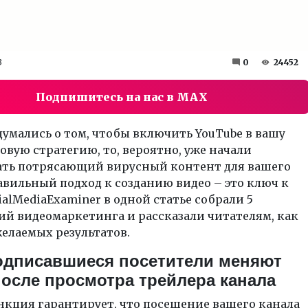
3
0
24452
Подпишитесь на нас в MAX
думались о том, чтобы включить YouTube в вашу
вую стратегию, то, вероятно, уже начали
ть потрясающий вирусный контент для вашего
авильный подход к созданию видео – это ключ к
cialMediaExaminer в одной статье собрали 5
й видеомаркетинга и рассказали читателям, как
елаемых результатов.
одписавшиеся посетители меняют
после просмотра трейлера канала
нкция гарантирует, что посещение вашего канала