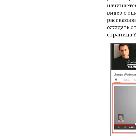
начинается
видео с о
рассказыва
ожидать от
страница 