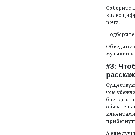
Соберите 
видео цифр
речи.
Подберите
Объединит
музыкой в 
#3: Что
расскаж
Существуют
чем убежде
бренде от 
обязатель
клиентами
прибегнуть
А еще лучш