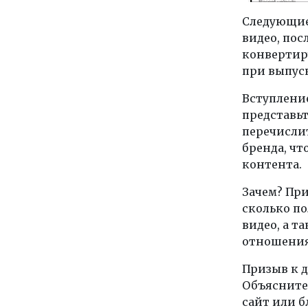
Следующие
видео, пос
конвертир
при выпуск
Вступлени
представьт
перечисли
бренда, чт
контента.
Зачем? При
сколько по
видео, а т
отношения
Призыв к д
Объясните,
сайт или б