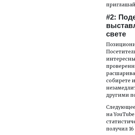
приглашайт
#2: Под
выстав
свете
Позициони
Посетител
интересны
проверенн
расшариван
собирете 
незамедлит
другими п
Следующее
на YouTube
статистич
получил 16