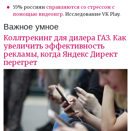
55% россиян
справляются со стрессом с
помощью видеоигр
. Исследование VK Play.
Важное умное
Коллтрекинг для дилера ГАЗ. Как
увеличить эффективность
рекламы, когда Яндекс Директ
перегрет