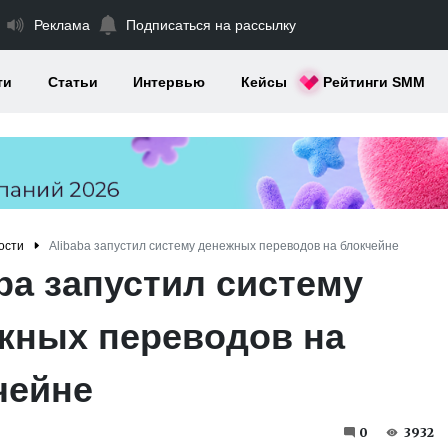
Реклама
Подписаться на рассылку
ти
Статьи
Интервью
Кейсы
Рейтинги SMM
ости
Alibaba запустил систему денежных переводов на блокчейне
ba запустил систему
жных переводов на
чейне
0
3932