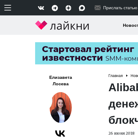
Прислать статью
Новос
Главная
Нов
Елизавета
Aliba
Лосева
дене
блок
26 июня 2018