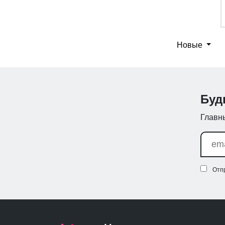
Новые
Буд
Главны
Отп