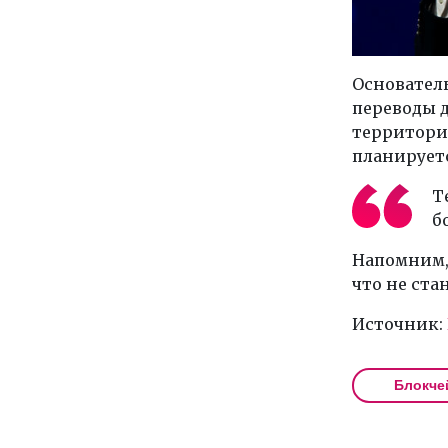
Основатель
переводы д
территори
планируетс
Т
б
Напомним,
что не ста
Источник:
Блокче