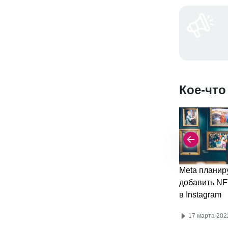
Кое-что
Meta планир
добавить NF
в Instagram
17 марта 202