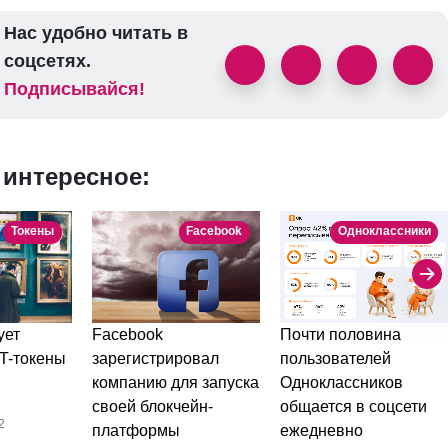
Нас удобно читать в
соцсетях.
Подписывайся!
 интересное:
Токены
Facebook
Одноклассники
ует
Facebook
Почти половина
T-токены
зарегистрировал
пользователей
компанию для запуска
Одноклассников
своей блокчейн-
общается в соцсети
2
платформы
ежедневно