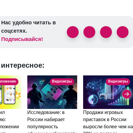
Нас удобно читать в
соцсетях.
Подписывайся!
 интересное:
иложение
Видеоигры
Видеоигры
ил
Исследование: в
Продажи игровых
ию:
России набирает
приставок в России
иложении
популярность
выросли более чем н