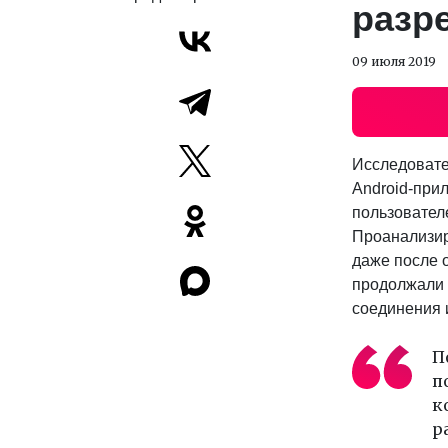
разр
09 июля 2019
Исследовател
Android-при
пользовател
Проанализир
даже после 
продолжали 
соединения 
П
п
к
р