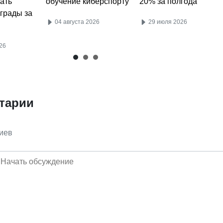
ать
обучение киберспорту
20% за полгода
аграды за
04 августа 2026
29 июля 2026
26
тарии
иев