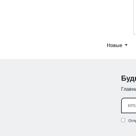
Новые
Буд
Главны
Отп