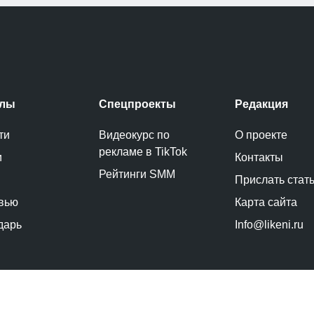
елы
Спецпроекты
Редакция
ти
Видеокурс по
О проекте
рекламе в TikTok
и
Контакты
Рейтинги SMM
Прислать стат
вью
Карта сайта
дарь
Info@likeni.ru