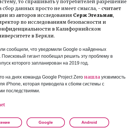
истему, то спрашивать у потребителей разрешение
а сбор данных просто не имеет смысла,
- считает
дин из авторов исследования
Серж Эгельман
,
иректор по исследованиям безопасности и
онфиденциальности в Калифорнийском
ниверситете в Беркли.
ли сообщили, что уведомили Google о найденных
. Поисковый гигант пообещал решить эту проблему в
ыпуск которого запланирован на 2019 год.
нашла
о на днях команда Google Project Zero
уязвимость
ля iPhone, которая приводила к сбоям системы с
и последствиями.
et
ение
Google
Android