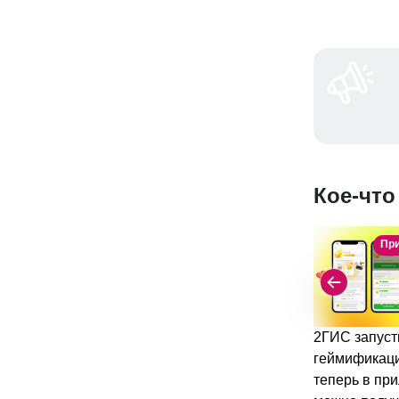
Кое-что
Пр
2ГИС запуст
геймификац
теперь в пр