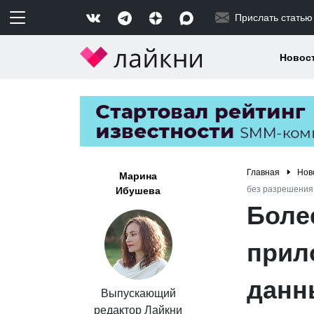
Прислать статью
Новос
Главная
Нов
Марина
без разрешения
Ибушева
Боле
прил
данн
Выпускающий
редактор Лайкни