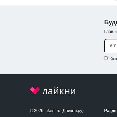
Буд
Главны
Отп
© 2026 Likeni.ru (Лайкни.ру)
Разд