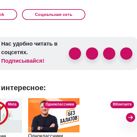
ok
Социальная сеть
Нас удобно читать в
соцсетях.
Подписывайся!
 интересное:
Meta
Одноклассники
ВКонтакте
Одноклассники
Авторы ВКонтакте
ние