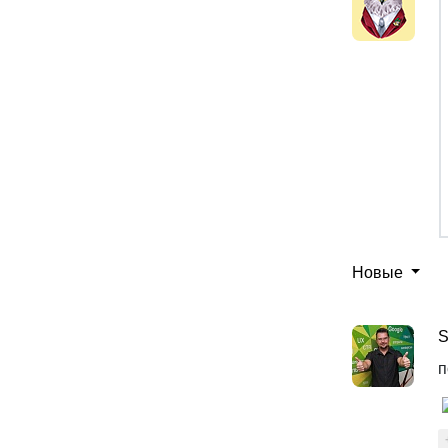
Новые
S
п