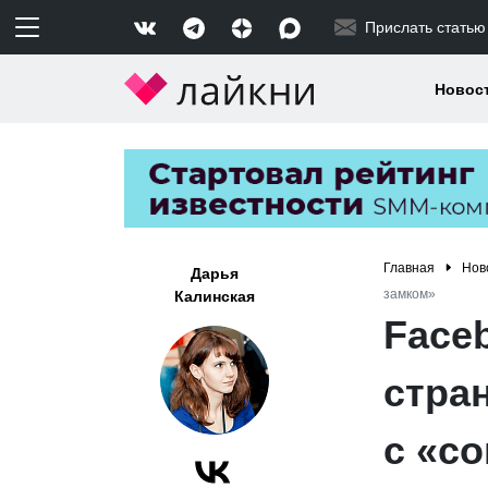
Прислать статью
Новос
Главная
Нов
Дарья
замком»
Калинская
Face
стра
с «с