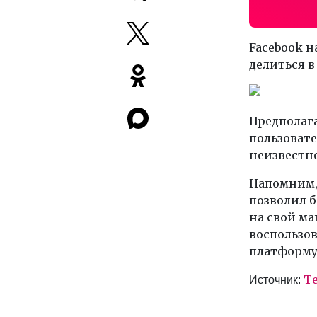
Facebook н
делиться в
Предполага
пользовате
неизвестно
Напомним, 
позволил 
на свой ма
воспользо
платформу
T
Источник: