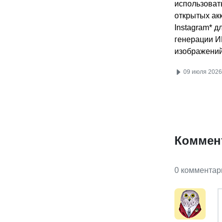
использоват
открытых ак
Instagram* д
генерации И
изображени
09 июля 2026
Коммен
0 комментар