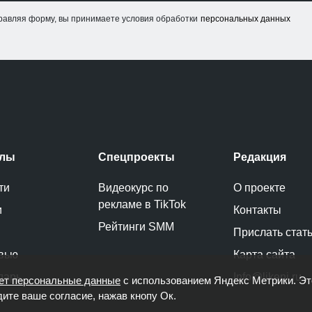
равляя форму, вы принимаете условия обработки
персональных данных
елы
Спецпроекты
Редакция
ти
Видеокурс по
О проекте
рекламе в TikTok
и
Контакты
Рейтинги SMM
Прислать стат
вью
Карта сайта
дарь
Info@likeni.ru
ет персональные данные
с использованием Яндекс Метрики. Э
дите ваше согласие, нажав кнопу Ок.