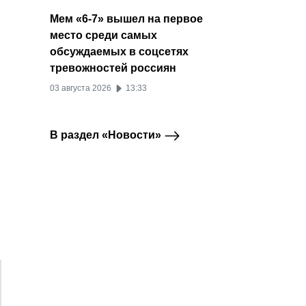
16 марта 2026
12 ян
Мем «6-7» вышел на первое
место среди самых
обсуждаемых в соцсетях
тревожностей россиян
03 августа 2026
13:33
В раздел «Новости»