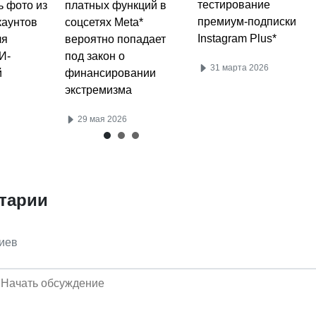
тестирование
ь фото из
платных функций в
премиум-подписки
каунтов
соцсетях Meta*
Instagram Plus*
ля
вероятно попадает
И-
под закон о
31 марта 2026
й
финансировании
экстремизма
29 мая 2026
тарии
иев