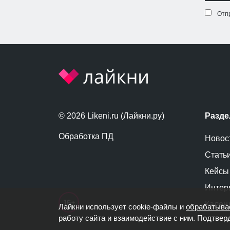
Отп
© 2026 Likeni.ru (Лайкни.ру)
Разд
Обработка ПД
Новос
Стать
Кейсы
Интер
Кален
Лайкни использует cookie-файлы и
обрабатыва
работу сайта и взаимодействие с ним. Подтвер