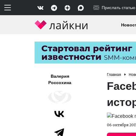
Прислать статью
Новос
Главная
Нов
Валерия
Face
Россохина
исто
06 октября 201