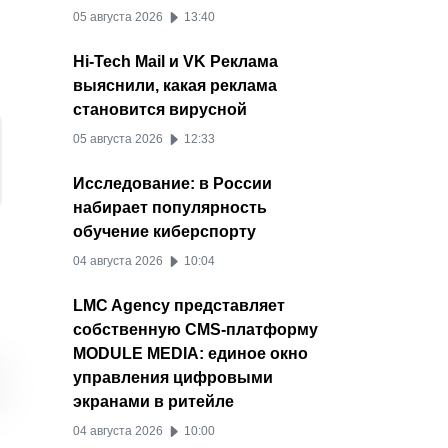
05 августа 2026
13:40
Hi-Tech Mail и VK Реклама
выяснили, какая реклама
становится вирусной
05 августа 2026
12:33
Исследование: в России
набирает популярность
обучение киберспорту
04 августа 2026
10:04
LMC Agency представляет
Meta* откажется от
Бюджеты в Telegram и
Ошибк
Instagram
Telegram
собственную CMS-платформу
поддержки сквозного
YouTube выросли
пароля
MODULE MEDIA: единое окно
шифрования в
втрое после запрета
постав
управления цифровыми
Instagram* с мая 2026
рекламы в Instagram*
данные
экранами в ритейле
года
польз
04 августа 2026
10:00
17 февраля 2026