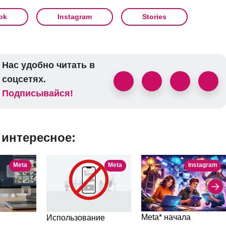
ok
Instagram
Stories
Нас удобно читать в
соцсетях.
Подписывайся!
 интересное:
Meta
Meta
Instagram
Meta* начала
Использование