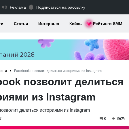
Реклама
Подписаться на рассылку
ти
Статьи
Интервью
Кейсы
Рейтинги SMM
ости
Facebook позволит делиться историями из Instagram
book позволит делиться
риями из Instagram
7
0
3674