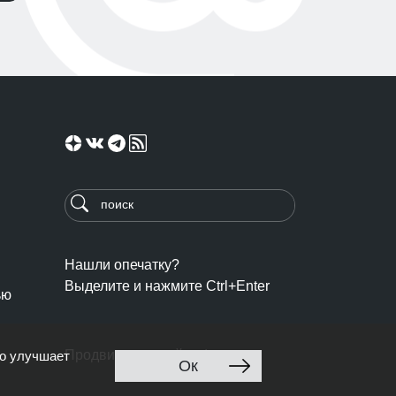
Нашли опечатку?
Выделите и нажмите Ctrl+Enter
ью
Продвижение сайта: Ingate
то улучшает
Ок