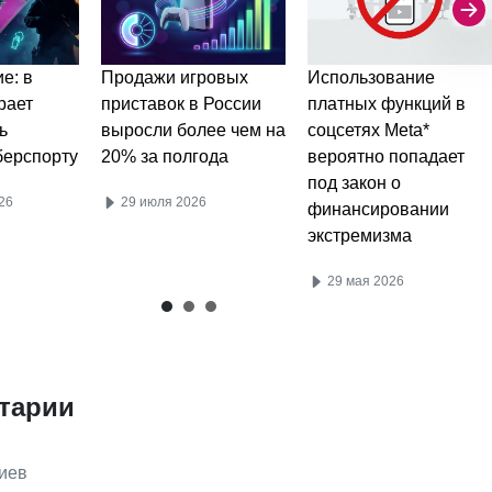
Использование
е: в
Продажи игровых
платных функций в
рает
приставок в России
соцсетях Meta*
ь
выросли более чем на
вероятно попадает
берспорту
20% за полгода
под закон о
26
29 июля 2026
финансировании
экстремизма
29 мая 2026
тарии
иев