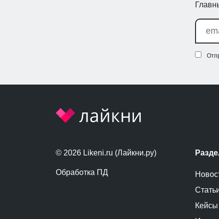
Главны
Отп
© 2026 Likeni.ru (Лайкни.ру)
Разд
Обработка ПД
Новос
Стать
Кейсы