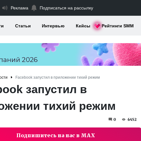
Реклама
Подписаться на рассылку
ти
Статьи
Интервью
Кейсы
Рейтинги SMM
ости
Facebook запустил в приложении тихий режим
book запустил в
ожении тихий режим
0
6452
Подпишитесь на нас в MAX