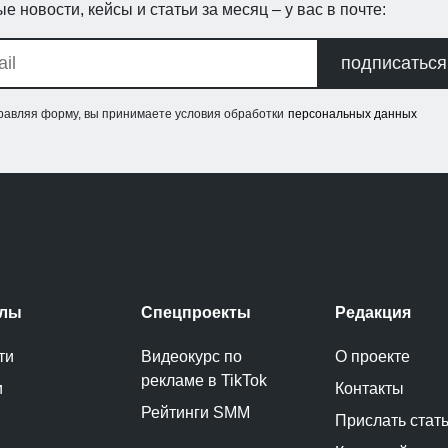
е новости, кейсы и статьи за месяц – у вас в почте:
подписаться
равляя форму, вы принимаете условия обработки
персональных данных
елы
Спецпроекты
Редакция
ти
Видеокурс по
О проекте
рекламе в TikTok
и
Контакты
Рейтинги SMM
Прислать стат