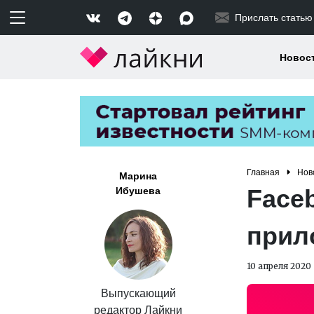
Прислать статью
Новос
Главная
Нов
Марина
Face
Ибушева
прил
10 апреля 2020
Выпускающий
редактор Лайкни