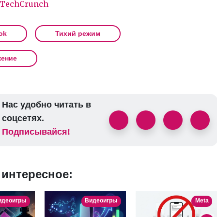
TechCrunch
ok
Тихий режим
ение
Нас удобно читать в
соцсетях.
Подписывайся!
 интересное:
идеоигры
Видеоигры
Meta