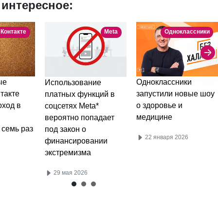
 интересное:
Контакте
Meta
Одноклассники
ые
Одноклассники
Использование
такте
запустили новые шоу
платных функций в
оход в
о здоровье и
соцсетях Meta*
медицине
вероятно попадает
 семь раз
под закон о
22 января 2026
финансировании
экстремизма
29 мая 2026