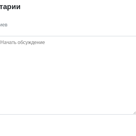
тарии
иев