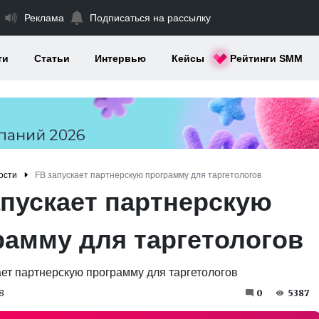
Реклама
Подписаться на рассылку
ти
Статьи
Интервью
Кейсы
Рейтинги SMM
ости
FB запускает партнерскую программу для таргетологов
апускает партнерскую
рамму для таргетологов
8
0
5387