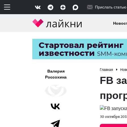
Прислать статью
Новос
Главная
Нов
Валерия
FB з
Россохина
прог
30 октября 201