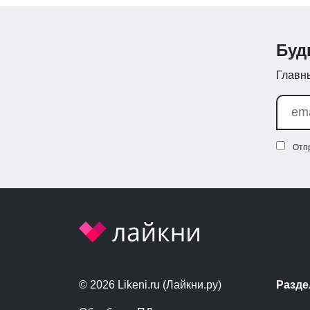
Буд
Главны
Отп
© 2026 Likeni.ru (Лайкни.ру)
Разд