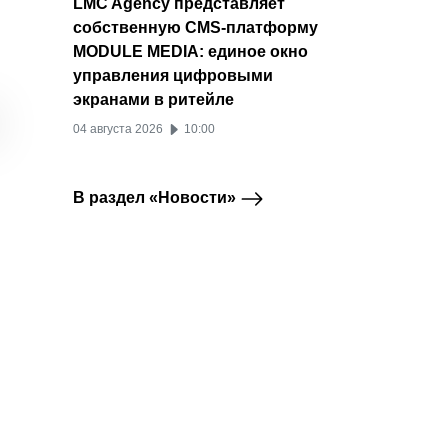
LMC Agency представляет
собственную CMS-платформу
MODULE MEDIA: единое окно
Авторы ВКонтакте
TikTok запускает
Однок
ВКонтакте
TikTok
управления цифровыми
получили
новое приложение
назва
экранами в ритейле
возможность
для микродрам
контен
создавать шопсы и
PineDrama
версии
04 августа 2026
10:00
так зарабатывать на
20 января 2026
24 де
рекламе
В раздел «Новости»
21 января 2026