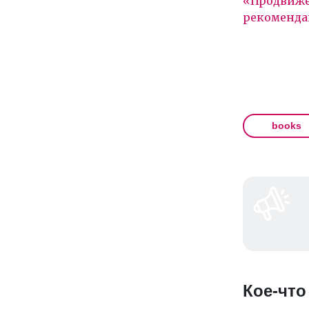
«Продвиже
рекоменда
books
Кое-что