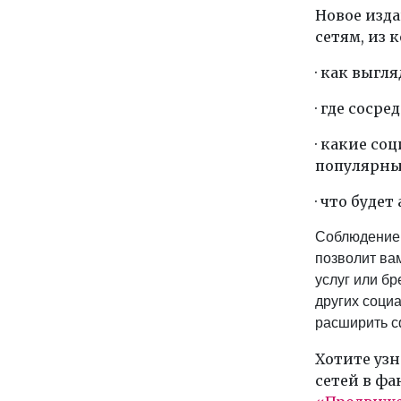
Новое изда
сетям, из 
· как выгля
· где соср
· какие со
популярны 
· что будет
Соблюдение 
позволит ва
услуг или бр
других соци
расширить с
Хотите узн
сетей в фа