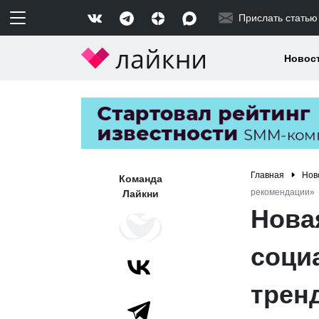
Прислать статью
Новос
Главная
Нов
Команда
рекомендации»
Лайкни
Нова
соци
трен