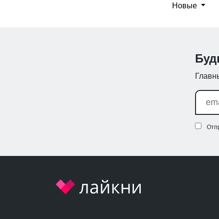
Новые
Буд
Главны
Отп