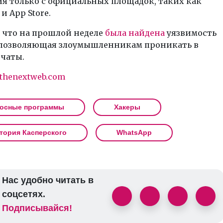
я только с официальных площадок, таких как
 и App Store.
 что на прошлой неделе
была найдена
уязвимость
 позволяющая злоумышленникам проникать в
 чаты.
thenextweb.com
осные программы
Хакеры
тория Касперского
WhatsApp
Нас удобно читать в
соцсетях.
Подписывайся!