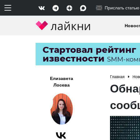
Прислать статью
Новос
Главная
Нов
Елизавета
Обна
Лосева
сооб