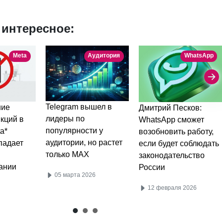
 интересное:
Meta
Аудитория
WhatsApp
Telegram вышел в
ние
Дмитрий Песков:
лидеры по
кций в
WhatsApp сможет
популярности у
a*
возобновить работу,
аудитории, но растет
падает
если будет соблюдать
только MAX
законодательство
ании
России
05 марта 2026
12 февраля 2026