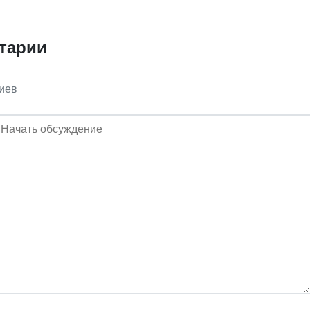
тарии
иев