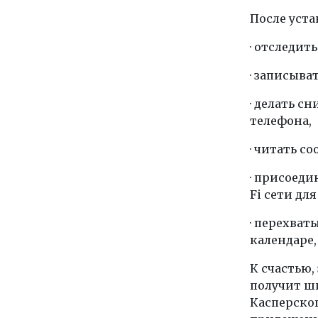
После уста
· отследит
· записыват
· делать 
телефона,
· читать с
· присоед
Fi сети дл
· перехват
календаре,
К счастью,
получит ш
Касперског