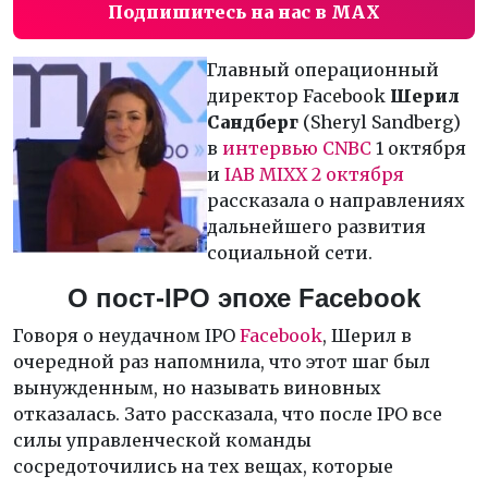
Подпишитесь на нас в MAX
Главный операционный
директор Facebook
Шерил
Сандберг
(Sheryl Sandberg)
в
интервью CNBC
1 октября
и
IAB MIXX 2 октября
рассказала о направлениях
дальнейшего развития
социальной сети.
О пост-IPO эпохе Facebook
Говоря о неудачном IPO
Facebook
, Шерил в
очередной раз напомнила, что этот шаг был
вынужденным, но называть виновных
отказалась. Зато рассказала, что после IPO все
силы управленческой команды
сосредоточились на тех вещах, которые