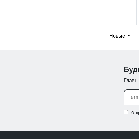
Новые
Буд
Главны
Отп