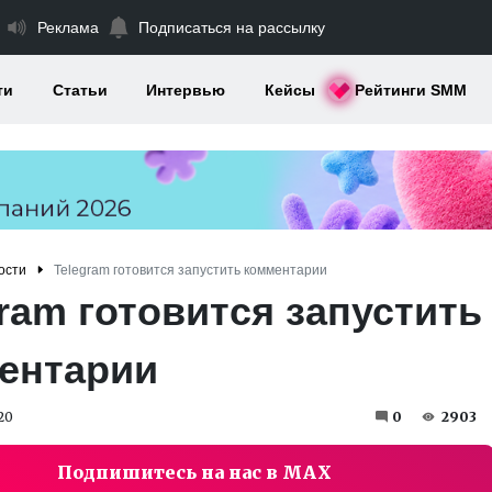
Реклама
Подписаться на рассылку
ти
Статьи
Интервью
Кейсы
Рейтинги SMM
ости
Telegram готовится запустить комментарии
ram готовится запустить
ентарии
20
0
2903
Подпишитесь на нас в MAX