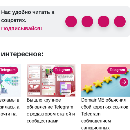
Нас удобно читать в
соцсетях.
Подписывайся!
 интересное:
Telegram
Telegram
Telegram
DomainME объяснил
Вышло крупное
екламы в
сбой коротких ссылок
обновление Telegram
зилась, а
Telegram
с редактором статей и
очти на
соблюдением
сообществами
санкционных