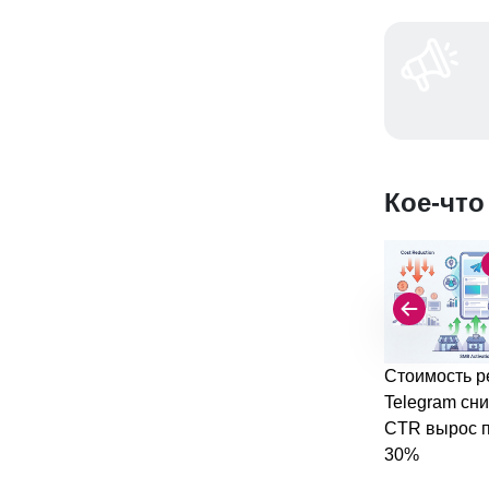
Кое-что
Стоимость р
Telegram сни
CTR вырос п
30%