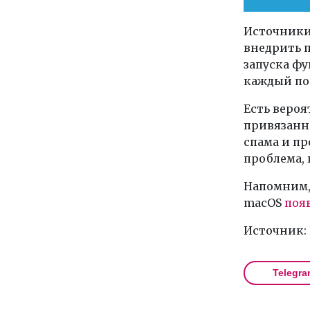
Источники
внедрить 
запуска ф
каждый по
Есть вероя
привязанно
спама и пр
проблема, 
Напомним, 
macOS
поя
Источник:
Telegra