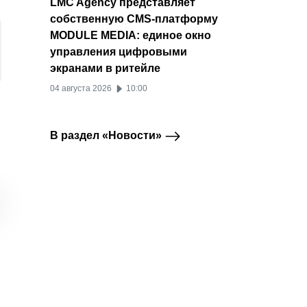
LMC Agency представляет
собственную CMS-платформу
MODULE MEDIA: единое окно
управления цифровыми
экранами в ритейле
04 августа 2026
10:00
В раздел «Новости»
Реестр .me
В бета-версии
В MAX
Telegram
Telegram Premium
приостановил работу
Telegram появился
комме
домена t.me
редактор сообщений
публич
в формате статьи
14 июля 2026
09 ию
13 июля 2026