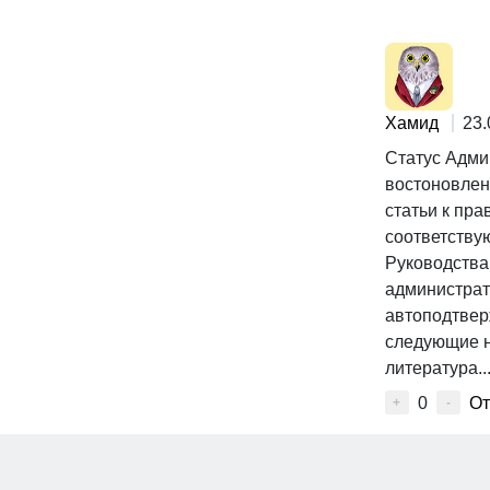
Хамид
23.
Статус Адми
востоновлен
статьи к пр
соответств
Руководства
администрат
автоподтвер
следующие н
литература..
0
От
+
-