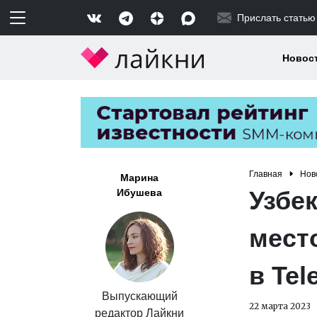
Прислать статью
Новос
Главная
Нов
Марина
Узбе
Ибушева
мест
в Tel
Выпускающий
22 марта 2023
редактор Лайкни