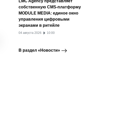
LMC Agency представляет
собственную CMS-платформу
MODULE MEDIA: единое окно
управления цифровыми
DomainME объяснил
Реестр .me
В бета
экранами в ритейле
Telegram
Telegram
T
сбой коротких ссылок
приостановил работу
Telegr
04 августа 2026
10:00
Telegram
домена t.me
редак
соблюдением
в форм
14 июля 2026
санкционных
В раздел «Новости»
13 ию
требований США
15 июля 2026