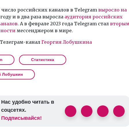
 число российских каналов в Telegram
выросло на
 году и в два раза выросла
аудитория российских
каналов
. А в феврале 2023 года Telegram стал
вторы
рности
мессенджером в мире.
 Телеграм-канал
Георгия Лобушкина
m
Статистика
й Лобушкин
Нас удобно читать в
соцсетях.
Подписывайся!