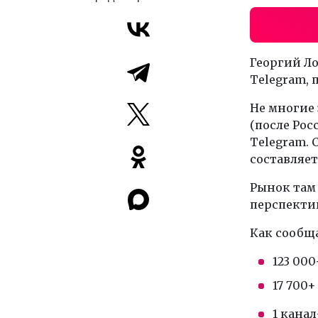
Георгий Ло
Telegram, 
Не многие 
(после Рос
Telegram. 
составляет
Рынок там 
перспекти
Как сообща
123 000
17 700+
1 кана