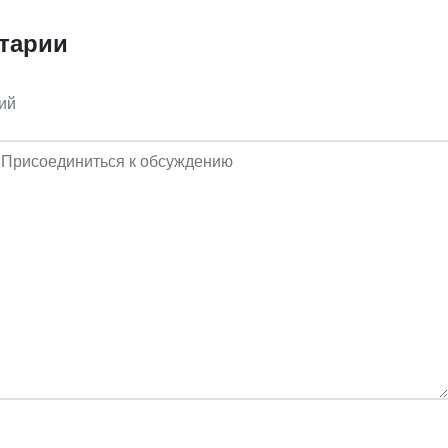
тарии
ий