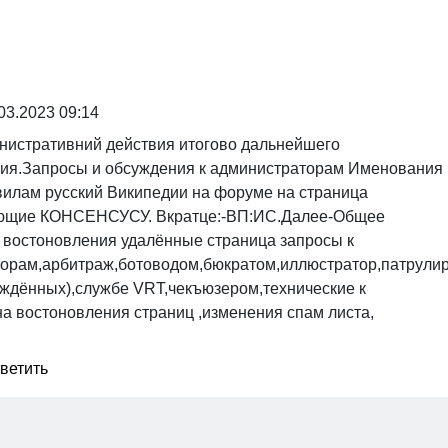
03.2023 09:14
нистративний действия итогово дальнейшего
ия.Запросы и обсуждения к администраторам Именования
авилам русский Википедии на форуме на страница
ующие КОНСЕНСУСУ. Вкратце:-ВП:ИС.Далее-Общее
 востоновления удалённые страница запросы к
орам,арбитраж,ботоводом,бюкратом,иллюстратор,патрули
ждённых),службе VRT,чекъюзером,технические к
а востоновления страниц ,изменения спам листа,
.
ветить