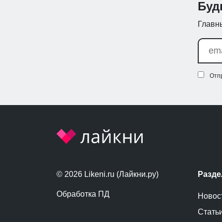
Буд
Главны
Отп
© 2026 Likeni.ru (Лайкни.ру)
Разд
Обработка ПД
Новос
Стать