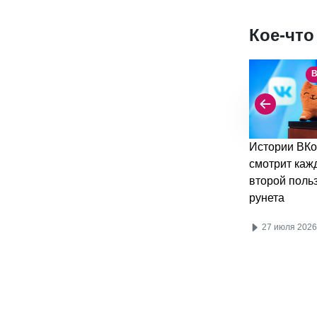
Кое-что
В
Истории ВКо
смотрит каж
второй поль
рунета
27 июля 2026