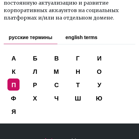
постоянную актуализацию и развитие
корпоративных аккаунтов на социальных
платформах и/или на отдельном домене.
русские термины
english terms
А
Б
В
Г
И
К
Л
М
Н
О
П
Р
С
Т
У
Ф
Х
Ч
Ш
Ю
Я