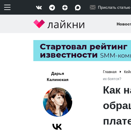
Прислать статью
Новос
Главная
Кей
Дарья
их боятся?
Калинская
Как 
обра
плат