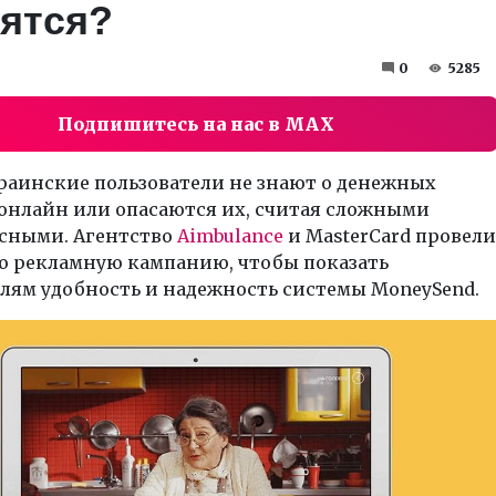
оятся?
0
5285
Подпишитесь на нас в MAX
раинские пользователи не знают о денежных
 онлайн или опасаются их, считая сложными
асными. Агентство
Aimbulance
и MasterCard провели
 рекламную кампанию, чтобы показать
лям удобность и надежность системы MoneySend.