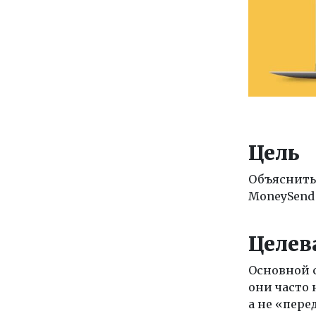
Цель
Объяснить 
MoneySend 
Целев
Основной с
они часто
а не «пере