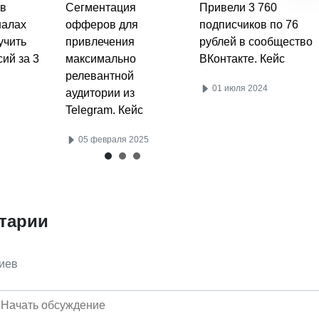
 в
Сегментация
Привели 3 760
налах
офферов для
подписчиков по 76
учить
привлечения
рублей в сообщество
ий за 3
максимально
ВКонтакте. Кейс
релевантной
01 июля 2024
аудитории из
Telegram. Кейс
05 февраля 2025
тарии
иев