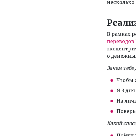
несколько 
Реали
В рамках 
переводов
эксцентри
о денежных
Зачем тебе 
Чтобы 
Я 3 дня
На лич
Поверь
Какой спос
Пойти 