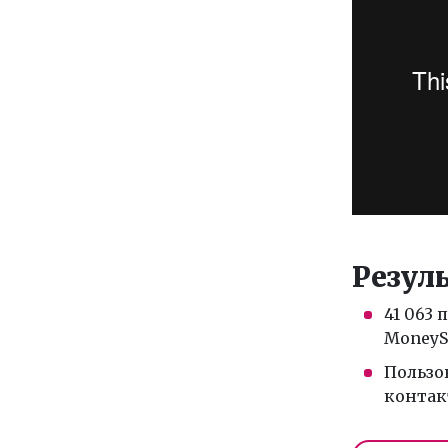
Резул
41 063
MoneyS
Пользов
контак