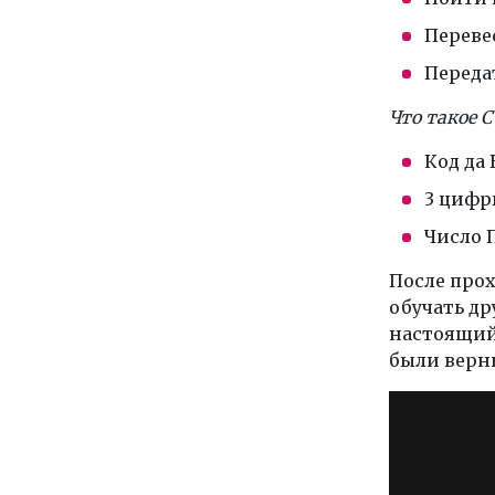
Переве
Переда
Что такое 
Код да
3 цифр
Число 
После прох
обучать др
настоящий 
были верн