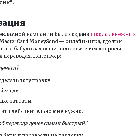
дней.
зация
рекламной кампании была создана
школа денежных
MasterCard MoneySend — онлайн-игра, где три
чные бабули задавали пользователям вопросы
 переводах. Например:
деньги?
сделать татуировку.
 без еды.
ные затраты.
, это действительно мне нужно.
об перевода денег самый быстрый?
в банк и перевести на карточку.