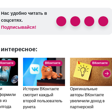
Нас удобно читать в
соцсетях.
Подписывайся!
 интересное:
Контакте
ВКонтакте
ВКонтакте
и
Истории ВКонтакте
Оригинальные
оформили
смотрит каждый
авторы ВКонтакте
в из
второй пользователь
увеличили доход в
олгода
рунета
партнерской