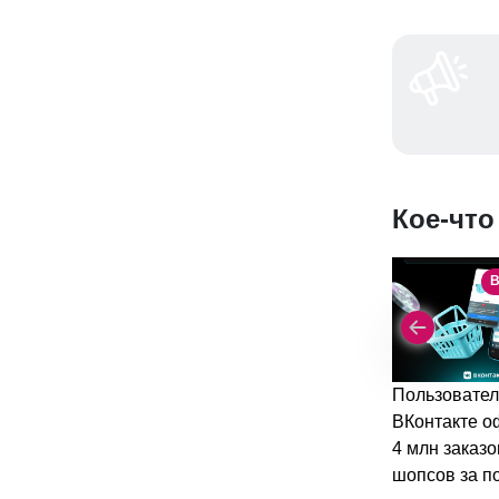
Кое-что
В
Пользовател
ВКонтакте 
4 млн заказо
шопсов за п