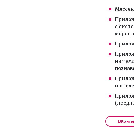
Мессен
Прилож
с сист
меропр
Прилож
Прилож
на тем
познава
Прилож
и отсл
Прилож
(предла
ВКонта