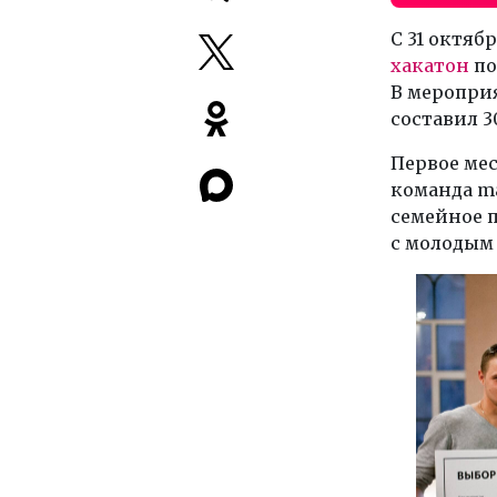
С 31 октяб
хакатон
по
В меропри
составил 3
Первое мес
команда ma
семейное 
с молодым 