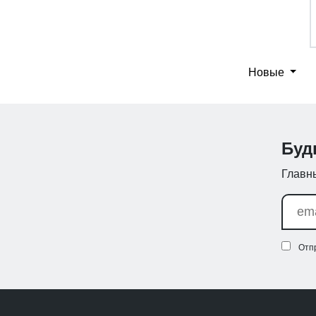
Новые
Буд
Главны
Отп