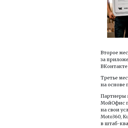
Второе мес
за приложе
ВКонтакте
Третье мес
на основе 
Партнеры 
МойОфис по
на свои ус
Moto360, K
в штаб-кв