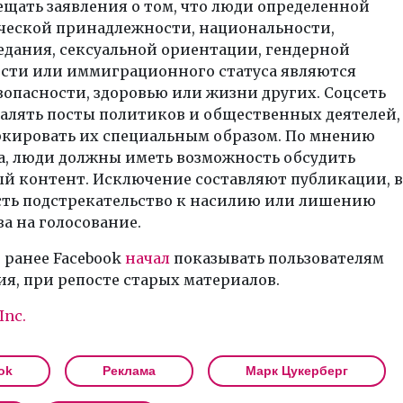
ещать заявления о том, что люди определенной
ической принадлежности, национальности,
едания, сексуальной ориентации, гендерной
сти или иммиграционного статуса являются
зопасности, здоровью или жизни других. Соцсеть
далять посты политиков и общественных деятелей,
аркировать их специальным образом. По мнению
а, люди должны иметь возможность обсудить
й контент. Исключение составляют публикации, в
сть подстрекательство к насилию или лишению
а на голосование.
 ранее Facebook
начал
показывать пользователям
я, при репосте старых материалов.
Inc.
ok
Реклама
Марк Цукерберг