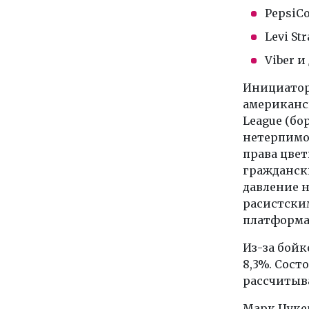
PepsiC
Levi St
Viber и
Инициатора
американс
League (б
нетерпимо
права цвет
граждански
давление н
расистски
платформа
Из-за бойк
8,3%. Сост
рассчитыва
Марк Цуке