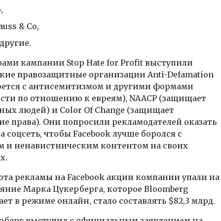
o,
rauss & Co,
 другие.
ми кампании Stop Hate for Profit выступили
кие правозащитные организации Anti-Defamation
орется с антисемитизмом и другими формами
сти по отношению к евреям), NAACP (защищает
ных людей) и Color Of Change (защищает
е права). Они попросили рекламодателей оказать
а соцсеть, чтобы Facebook лучше боролся с
м и ненавистническим контентом на своих
х.
ота рекламы на Facebook акции компании упали на
ояние Марка Цукерберга, которое Bloomberg
ет в режиме онлайн, стало составлять $82,3 млрд.
рберг выступил с официальным заявлением на