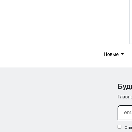
Новые
Буд
Главны
Отп