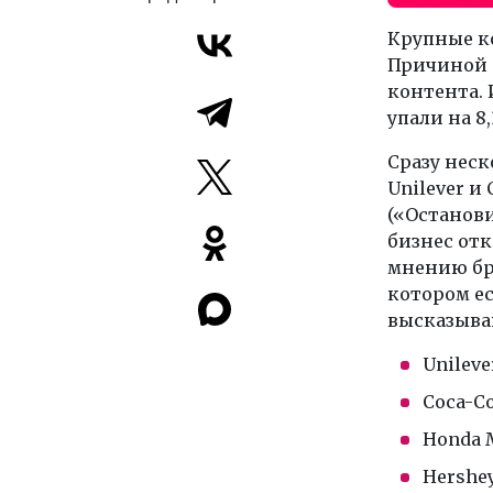
Крупные к
Причиной 
контента. 
упали на 8
Сразу неск
Unilever и
(«Останови
бизнес отк
мнению бре
котором е
высказыва
Unileve
Coca-Co
Honda 
Hershey