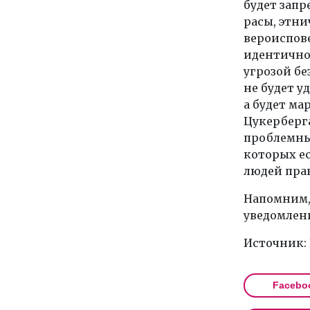
будет запр
расы, этн
вероиспов
идентично
угрозой бе
не будет у
а будет м
Цукерберг
проблемны
которых е
людей прав
Напомним,
уведомлени
Источник:
Facebo