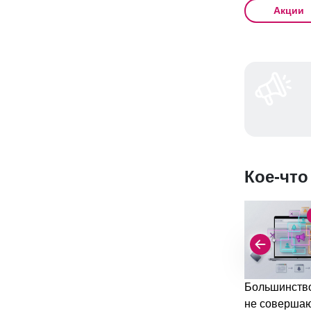
Акции
Кое-что
Большинство
не соверша