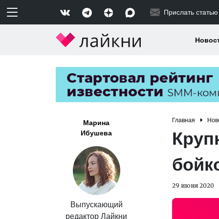
Прислать статью
Новос
Главная
Нов
Марина
Круп
Ибушева
бойк
29 июня 2020
Выпускающий
редактор Лайкни