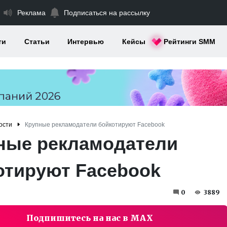
Реклама
Подписаться на рассылку
ти
Статьи
Интервью
Кейсы
Рейтинги SMM
ости
Крупные рекламодатели бойкотируют Facebook
ные рекламодатели
отируют Facebook
0
3889
Подпишитесь на нас в MAX