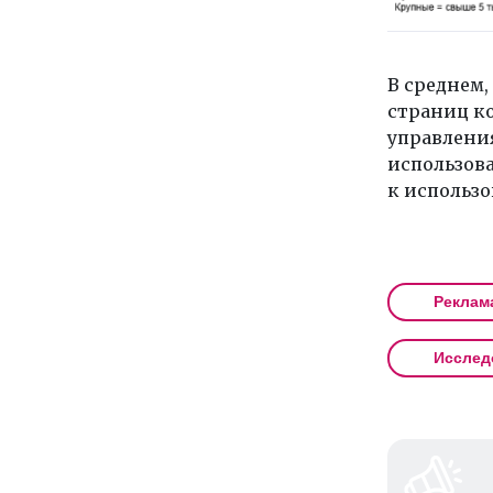
В среднем,
страниц ко
управлени
использова
к использ
Реклам
Исслед