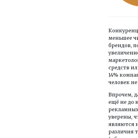
Конкуренци
меньшее ч
брендов, 
увеличение
маркетоло
средств ил
14% компан
человек не
Впрочем, д
ещё не до 
рекламных
уверены, ч
являются 
различия 