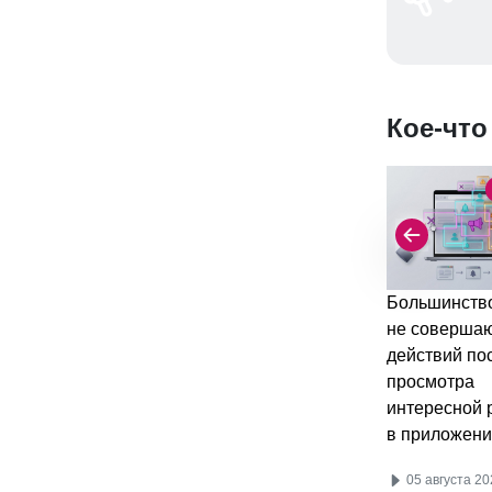
Кое-что
Большинство
не соверша
действий по
просмотра
интересной 
в приложени
05 августа 20