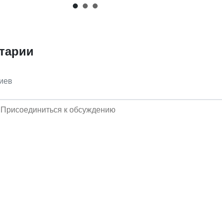
тарии
иев