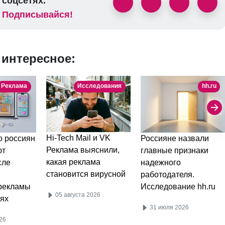
соцсетях.
Подписывайся!
 интересное:
Реклама
Исследования
hh.ru
Hi-Tech Mail и VK
 россиян
Россияне назвали
Реклама выяснили,
ют
главные признаки
какая реклама
сле
надежного
становится вирусной
работодателя.
рекламы
Исследование hh.ru
05 августа 2026
ях
31 июля 2026
26