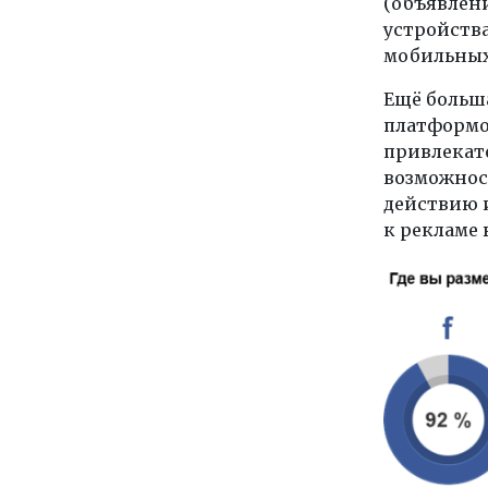
(объявлени
устройства
мобильных
Ещё больша
платформой
привлекат
возможнос
действию и
к рекламе в