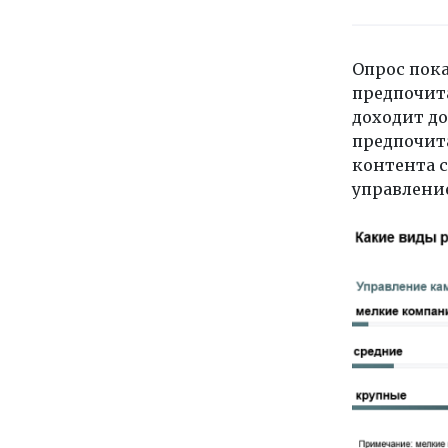
Опрос пок
предпочита
доходит до
предпочит
контента с
управлени