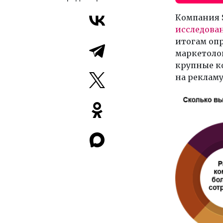
Компания S
исследова
итогам опр
маркетолог
крупные ко
на рекламу