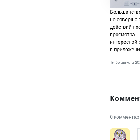
Большинство
не соверша
действий по
просмотра
интересной 
в приложени
05 августа 20
Коммен
0 комментар