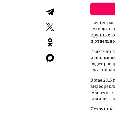
Twitter ра
если до эт
крупные к
и отдельны
Издатели к
использова
будут расп
соотношен
В мае 2015 
видеорекла
облегчить 
количеств
Источник: