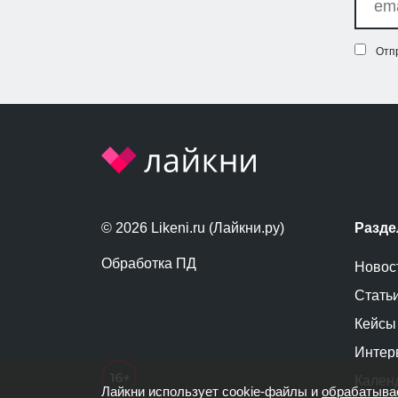
Отп
© 2026 Likeni.ru (Лайкни.ру)
Разд
Обработка ПД
Новос
Стать
Кейсы
Интер
Кален
Лайкни использует cookie-файлы и
обрабатыва