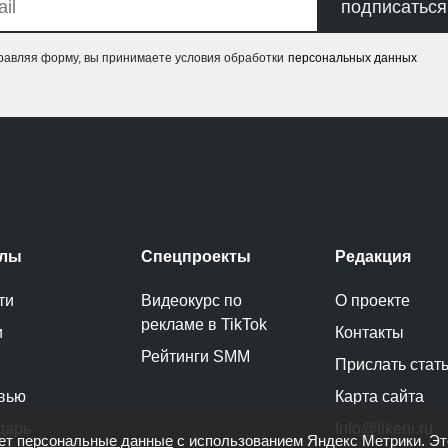
подписаться
равляя форму, вы принимаете условия обработки
персональных данных
елы
Спецпроекты
Редакция
ти
Видеокурс по
О проекте
рекламе в TikTok
и
Контакты
Рейтинги SMM
Прислать стат
вью
Карта сайта
дарь
Info@likeni.ru
ет персональные данные
с использованием Яндекс Метрики. Э