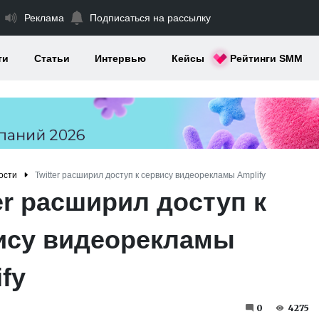
Реклама
Подписаться на рассылку
ти
Статьи
Интервью
Кейсы
Рейтинги SMM
ости
Twitter расширил доступ к сервису видеорекламы Amplify
er расширил доступ к
ису видеорекламы
fy
0
4275