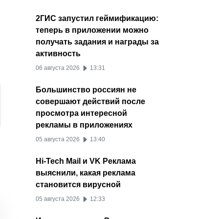
2ГИС запустил геймификацию:
теперь в приложении можно
получать задания и награды за
активность
06 августа 2026
13:31
Большинство россиян не
совершают действий после
просмотра интересной
рекламы в приложениях
05 августа 2026
13:40
Hi-Tech Mail и VK Реклама
выяснили, какая реклама
Стоимость рекламы в
Шопсы ВКонтакте
ВКонт
становится вирусной
Telegram
ВКонтакте
Telegram снизилась, а
получили
новые
05 августа 2026
12:33
CTR вырос почти на
собственную ленту в
реком
30%
клипах
товар