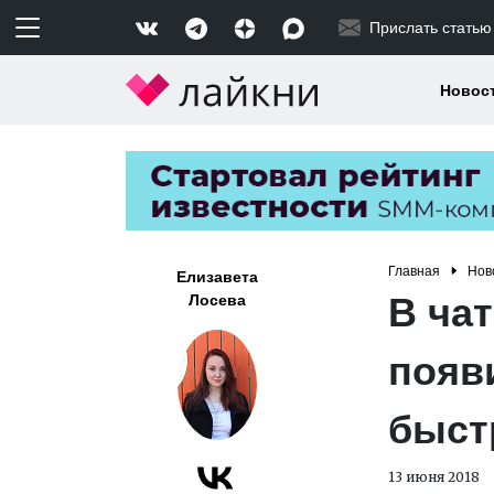
Прислать статью
Новос
Главная
Нов
Елизавета
В чат
Лосева
появ
быст
13 июня 2018