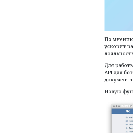
По мнению
ускорит ра
лояльность
Для работ
API для бо
документа
Новую фун