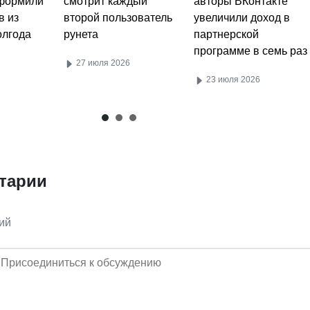
оформили
смотрит каждый
авторы ВКонтакте
в из
второй пользователь
увеличили доход в
олгода
рунета
партнерской
программе в семь раз
27 июля 2026
23 июля 2026
тарии
ий