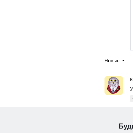
Новые
К
У
Буд