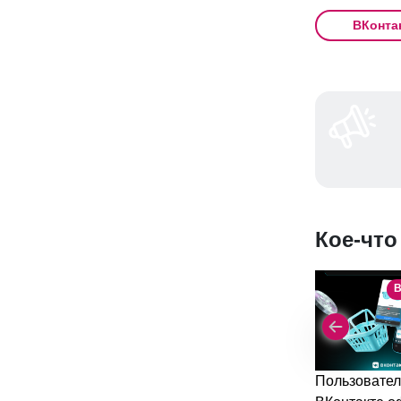
ВКонта
Кое-что
В
Пользовател