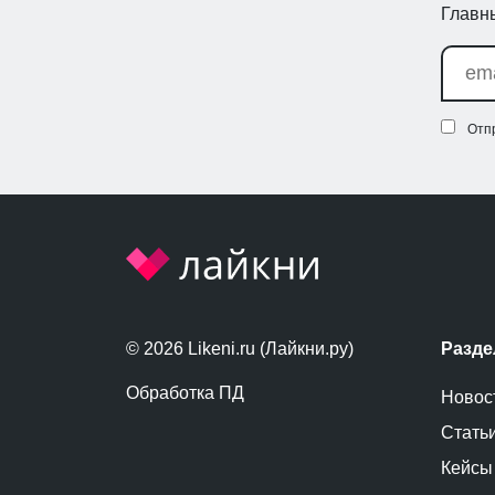
Главны
Отп
© 2026 Likeni.ru (Лайкни.ру)
Разд
Обработка ПД
Новос
Стать
Кейсы