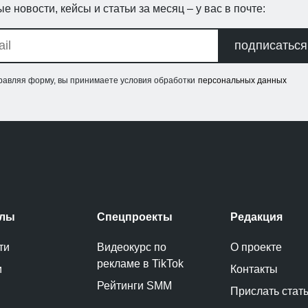
е новости, кейсы и статьи за месяц – у вас в почте:
подписаться
равляя форму, вы принимаете условия обработки
персональных данных
елы
Спецпроекты
Редакция
ти
Видеокурс по
О проекте
рекламе в TikTok
и
Контакты
Рейтинги SMM
Прислать стат