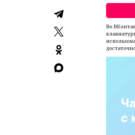
Во ВКонтак
клавиатуры
использова
достаточно