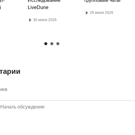
Исследование
групповые чаты
И-
LiveDune
й
29 июня 2026
30 июня 2026
тарии
иев