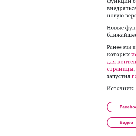
функций о
внедряться
новую верс
Новые фун
ближайшее
Ранее мы п
которых
и
для конте
страницы
запустил
г
Источник:
Facebo
Видео