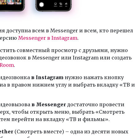
я доступна всем в Messenger и всем, кто перешел
версию
Messenger в Instagram
.
стить совместный просмотр с друзьями, нужно
деозвонок в Messenger или Instagram или создать
 Room
.
видеозвонка
в Instagram
нужно нажать кнопку
а в правом нижнем углу и выбрать вкладку «ТВ и
видеовызова
в Messenger
достаточно провести
ерх, чтобы открыть меню, выбрать «Смотреть
атем перейти на вкладку «ТВ и фильмы».
ether
(Смотреть вместе) – одна из десяти новых