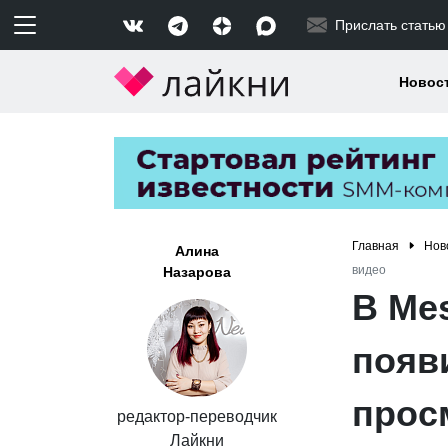
Прислать статью
Новос
Главная
Нов
Алина
видео
Назарова
В Mes
появ
прос
редактор-переводчик
Лайкни