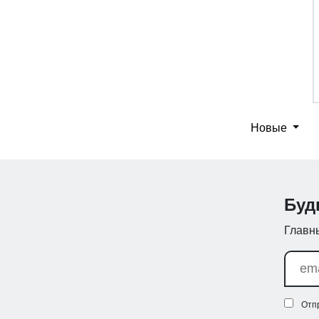
Новые
Буд
Главны
Отп