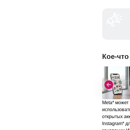
Кое-что
Meta* может
использоват
открытых ак
Instagram* д