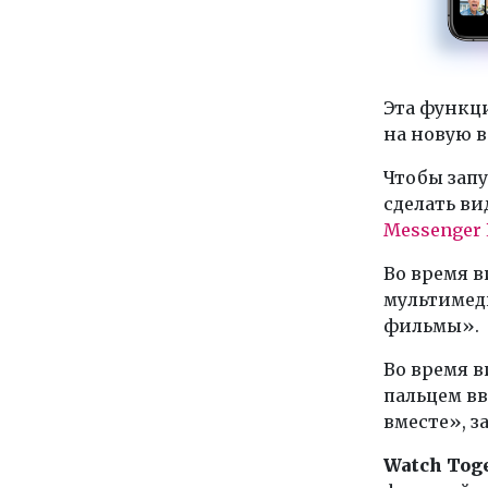
Эта функци
на новую 
Чтобы запу
сделать ви
Messenger
Во время 
мультимеди
фильмы».
Во время 
пальцем вв
вместе», з
Watch Tog