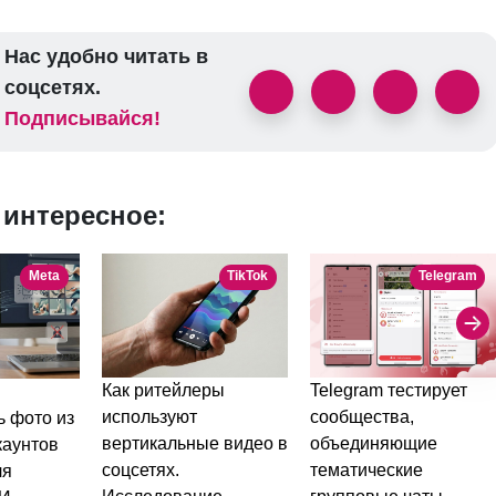
Нас удобно читать в
соцсетях.
Подписывайся!
 интересное:
Meta
TikTok
Telegram
Как ритейлеры
Telegram тестирует
используют
сообщества,
ь фото из
вертикальные видео в
объединяющие
каунтов
соцсетях.
тематические
ля