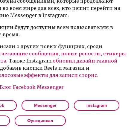
бмена сообщениями, которые продолжают
 во всем мире для всех, кто решит перейти на
ию Messenger в Instagram.
кции будут доступны всем пользователям в
 время.
исали о других новых функциях, среди
счезающие сообщения
,
новые репосты
,
стикеры
нта
. Также Instagram
обновил дизайн главной
, добавив кнопки Reels и магазин и
олосовые эффекты для записи сторис.
Блог Facebook Messenger
ok
Messenger
Instagram
Функционал